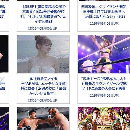
5戦
【DEEP】濱口奏琉の欠場で
西田凌佑、グッドマンと暫定
“魔
本田良介戦は松井優磨が代
王座戦！勝てば井上尚弥へ
27
打、”セネガル相撲無敗”ゲェ
「絶対に落とせない」=9.27
イデも参戦
（2026年08月03日UP）
（2026年08月03日UP）
イソ
元“8頭身ファイタ
“現役ナース”桃里れあ、太も
相手
ー”AKARI、ムッチリな８頭
も爆発のラウンドガールで魅
強気
身に成長！浜辺の姿に「最強
了！KO続出の大会にも興奮
かわいい目指す」
（2026年08月03日UP）
（2026年08月03日UP）