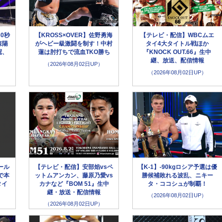
30秒
【KROSS×OVER】佐野勇海
【テレビ・配信】WBCムエ
森陽
がヘビー級激闘を制す！中村
タイ4大タイトル戦ほか
冠、
蓮は肘打ちで流血TKO勝ち
『KNOCK OUT.66』生中
継、放送、配信情報
（2026年08月02日UP）
（2026年08月02日UP）
ール
【テレビ・配信】安部焰vsペ
【K-1】-90kgロシア予選は優
で本
ットムアンカン、藤原乃愛vs
勝候補敗れる波乱、ニキー
タイ
カナなど『BOM 51』生中
タ・ココシュが制覇！
継・放送・配信情報
（2026年08月02日UP）
（2026年08月02日UP）