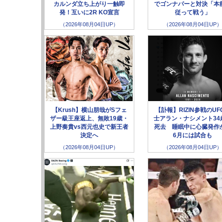
カルンダ立ち上がり一触即
でゴンナパーと対決「本
発！互いに2R KO宣言
従って戦う」
（2026年08月04日UP）
（2026年08月04日UP）
【Krush】横山朋哉がSフェ
【訃報】RIZIN参戦のUF
ザー級王座返上、無敗19歳・
士アラン・ナシメント34
上野奏貴vs西元也史で新王者
死去 睡眠中に心臓発作
決定へ
6月には試合も
（2026年08月04日UP）
（2026年08月04日UP）