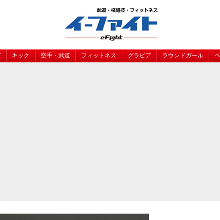
グ
キック
空手・武道
フィットネス
グラビア
ラウンドガール