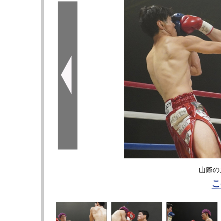
山際の
こ