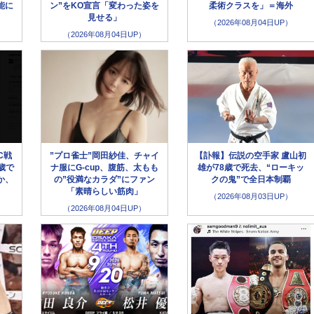
能に
ン”をKO宣言「変わった姿を
柔術クラスを」＝海外
見せる」
（2026年08月04日UP）
（2026年08月04日UP）
C戦
”プロ雀士”岡田紗佳、チャイ
【訃報】伝説の空手家 盧山初
歳で
ナ服にG-cup、腹筋、太もも
雄が78歳で死去、“ローキッ
か、
の”役満なカラダ”にファン
クの鬼”で全日本制覇
「素晴らしい筋肉」
（2026年08月03日UP）
（2026年08月04日UP）