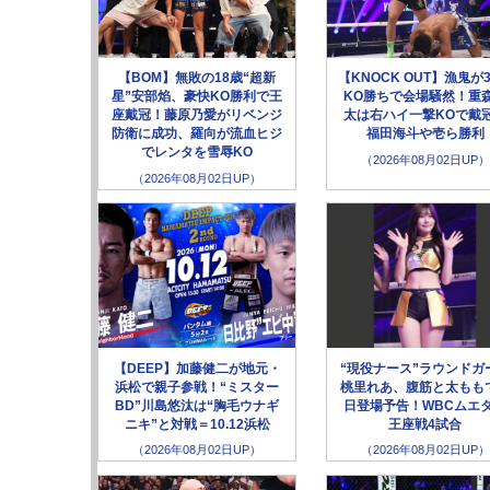
【BOM】無敗の18歳“超新
【KNOCK OUT】漁鬼が
星”安部焰、豪快KO勝利で王
KO勝ちで会場騒然！重
座戴冠！藤原乃愛がリベンジ
太は右ハイ一撃KOで戴
防衛に成功、羅向が流血ヒジ
福田海斗や壱ら勝利
でレンタを雪辱KO
（2026年08月02日UP）
（2026年08月02日UP）
【DEEP】加藤健二が地元・
“現役ナース”ラウンドガ
浜松で親子参戦！“ミスター
桃里れあ、腹筋と太もも
BD”川島悠汰は“胸毛ウナギ
日登場予告！WBCムエ
ニキ”と対戦＝10.12浜松
王座戦4試合
（2026年08月02日UP）
（2026年08月02日UP）