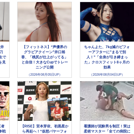
安井
【フィットネス】“声優界の
ちゃんよた、7kg減のビフォ
刀
グラビアクイーン”井口裕
ーアフターに”まるで別
生で
香、「桃尻が仕上がってる」
人！”「全身が引き締まっ
を見
と自信！大きなCupでトレー
た」クロスフィット8ヶ月の
ニング公開
効果
（2026年08月05日UP）
（2026年08月04日UP）
王者
【RISE】宮本芽依、初黒星か
看護師が泥酔男を制圧！実は
参戦
ら再起へ！“仮想パヤーフォ
柔術マスター「全ての病院に