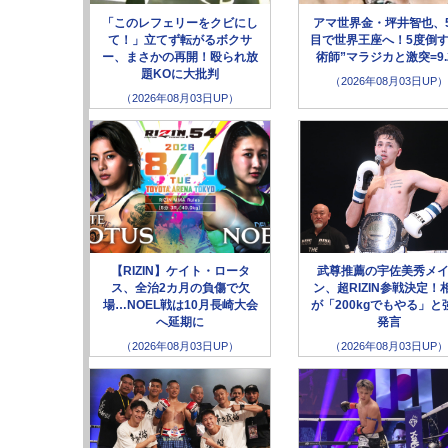
「このレフェリーをクビにし
アマ世界金・坪井智也、
て！」立てず転がるボクサ
目で世界王座へ！5度倒す
ー、まさかの再開！殴られ放
術師”マラジカと激突=9.
題KOに大批判
（2026年08月03日UP）
（2026年08月03日UP）
【RIZIN】ケイト・ロータ
武尊推薦の宇佐美秀メ
ス、全治2カ月の負傷で欠
ン、超RIZIN参戦決定！
場…NOEL戦は10月長崎大会
が「200kgでもやる」と
へ延期に
発言
（2026年08月03日UP）
（2026年08月03日UP）