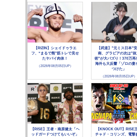
【RIZIN】シェイドゥラエ
【武道】”元ミス日本”
フ、“まるで熊”筋トレで見せ
南、グラビアの次は”抜
たヤバイ肉体！
術”が大バズり！370万再
海外も大反響「ゾロの妻
（2026年08月05日UP）
つけた」
（2026年08月05日UP）
【RISE】王者・南原健太「ヘ
【KNOCK OUT】RISE
ッドガードつけてもいいぞ」
チャド・コリンズ、電撃