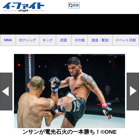
MMA
ボクシング
キック
武道
その他
放送・配信
イベント日程
ンサンが電光石火の一本勝ち！©️ONE