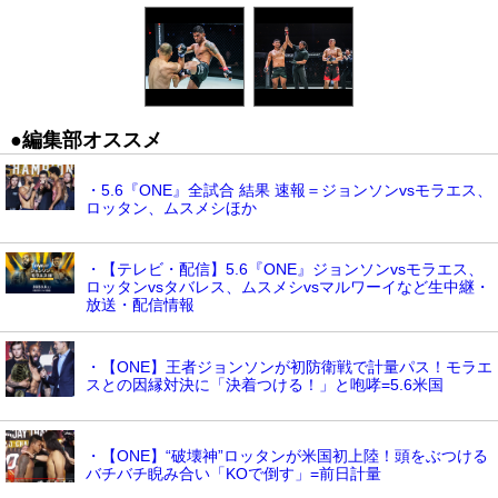
●編集部オススメ
・5.6『ONE』全試合 結果 速報＝ジョンソンvsモラエス、
ロッタン、ムスメシほか
・【テレビ・配信】5.6『ONE』ジョンソンvsモラエス、
ロッタンvsタバレス、ムスメシvsマルワーイなど生中継・
放送・配信情報
・【ONE】王者ジョンソンが初防衛戦で計量パス！モラエ
スとの因縁対決に「決着つける！」と咆哮=5.6米国
・【ONE】“破壊神”ロッタンが米国初上陸！頭をぶつける
バチバチ睨み合い「KOで倒す」=前日計量