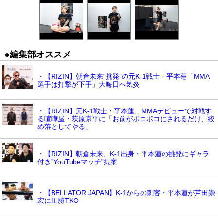
●編集部オススメ
・【RIZIN】朝倉未来“挑発”の元K-1戦士・平本蓮「MMA
選手は打撃が下手」大晦日へ気炎
・【RIZIN】元K-1戦士・平本蓮、MMAデビューで対戦す
る喧嘩屋・萩原京平に「お前がボコボコにされるだけ、絞
め落としてやる」
・【RIZIN】朝倉未来、K-1出身・平本蓮の挑発にギャラ
付き”YouTubeマッチ”提案
・【BELLATOR JAPAN】K-1からの刺客・平本蓮が芦田崇
宏に圧勝TKO