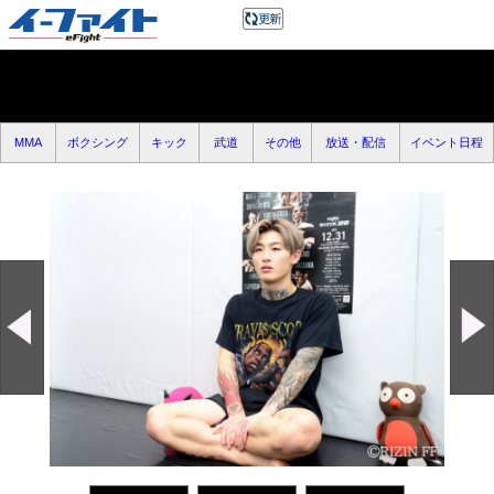
MMA
ボクシング
キック
武道
その他
放送・配信
イベント日程