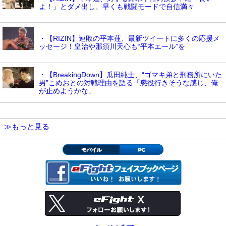
よ！」とダメ出し、早くも戦闘モードで自信満々
・【RIZIN】連敗の平本蓮、最新ツイートに多くの応援メ
ッセージ！皇治や那須川天心も“平本エール”を
・【BreakingDown】瓜田純士、“ゴマキ弟と刑務所にいた
男”こめおとの対戦理由を語る「懲役行きそうな感じ、俺
が止めようかな」
≫もっと見る
モバイル
PC