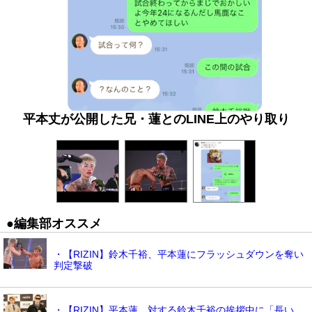
平本丈が公開した兄・蓮とのLINE上のやり取り
●編集部オススメ
・【RIZIN】鈴木千裕、平本蓮にフラッシュダウンを奪い
判定撃破
・【RIZIN】平本蓮、対する鈴木千裕の挨拶中に「長い