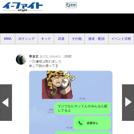
MMA
ボクシング
キック
武道
その他
放送・配信
イベント日程