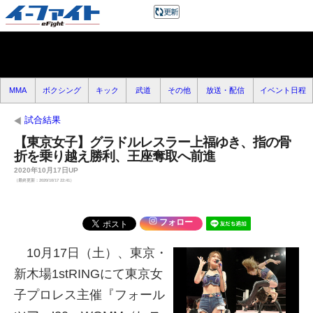
MMA
ボクシング
キック
武道
その他
放送・配信
イベント日程
試合結果
【東京女子】グラドルレスラー上福ゆき、指の骨
折を乗り越え勝利、王座奪取へ前進
2020年10月17日UP
（最終更新：2020/10/17 22:41）
フォロー
10月17日（土）、東京・
新木場1stRINGにて東京女
子プロレス主催『フォール