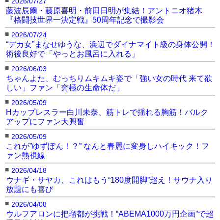
2026/07/27
藤波辰爾・藤原喜明・前田日明が集結！アントニオ猪木
『格闘技世界一決定戦』50周年記念で撮影会
■
2026/07/24
“デカ女”まなせゆうな、浜辺でダイナマイト級の身体公開！
術後良好で「やっとお風呂に入れる」
■
2026/06/03
ちゃんよた、むっちりムキムキ姿で「強い女の時代 来て欲
しい」ファン「究極の生命体だ」
■
2026/05/09
Hカップレスラー白川未奈、筋トレで揺れる胸筋！バルク
アップにファン大興奮
■
2026/05/09
これが”ゆずぽん！？” なんと春麗に変身しハイキック！フ
ァン熱視線
■
2026/04/18
ウナギ・サヤカ、これはもう“180度開脚”超え！サウナ入り
放題にも喜び
■
2026/04/08
ウルフアロンに把瑠都が挑戦！“ABEMA1000万円企画”で超