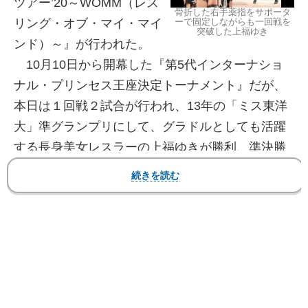
ツアー’20～WOMM（レス
骨折した右手薬指をサポータ
ーで固定しながらも一回戦を
リング・オブ・マイ・マイ
突破した上福ゆき
ンド）～』が行われた。
10月10日から開幕した『第5代インターナショ
ナル・プリンセス王座決定トーナメント』だが、
本日は１回戦２試合が行われ、13年の「ミス東洋
大」準グランプリにして、グラドルとしても活躍
する長身美女レスラーの上福ゆきが勝利、準決勝
に進み王座獲りを視野に入れた。
この王座は第4代王者サンダー･ロサの返上に伴
い、空位となった同王座を決定トーナメント（8選
手参加）で争う。10日の東京･北沢タウンホール大
会で開幕し、舞海魅星、中島翔子が1回戦を勝ち上
がった。