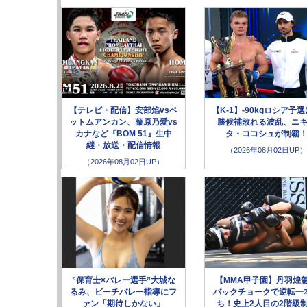
【テレビ・配信】安部焰vsペ
【K-1】-90kgロシア予
ットムアンカン、藤原乃愛vs
勝候補敗れる波乱、ニ
カナなど『BOM 51』生中
タ・ココシュが制覇
継・放送・配信情報
（2026年08月02日UP）
（2026年08月02日UP）
”保育士×バレー選手”大城な
【MMA甲子園】丹羽煌
るみ、ビーチバレー指導にフ
バックチョークで逆転一
ァン「期待しかない」
ち！史上2人目の2階級