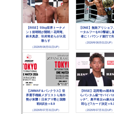
【RISE】55kg世界トーナメ
【ONE】無敗アリショフ
ント前哨戦が開戦！花岡竜、
ータルフーをKO撃破し
鈴木真彦、玖村将史らが火花
者に！パウンド連打で
散らす
（2026年08月01日UP）
（2026年08月01日UP）
【JMMAF＆パンクラス】世
【RISE】花岡竜vs堀本
界選手権銀メダリストら海外
らバンタム級“サバイバ
勢が来襲！日本アマ勢と国際
ッチ”、奥平将太vs麻火
戦9試合＝8.9
郎など7カード決定＝9.
（2026年07月31日UP）
（2026年07月31日UP）