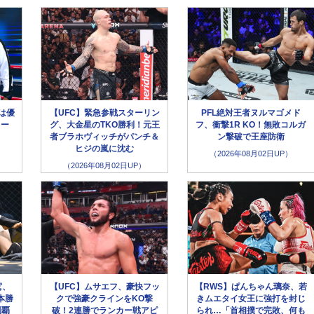
選は優
【UFC】緊急参戦スターリン
PFL絶対王者ヌルマゴメド
キー
グ、大金星のTKO勝利！元王
フ、衝撃1R KO！無敗コルガ
！
者ブラホヴィッチがパンチ＆
ン撃破で王座防衛
ヒジの嵐に沈む
（2026年08月02日UP）
（2026年08月02日UP）
駕、
【UFC】ムサエフ、豪快フッ
【RWS】ぱんちゃん璃奈、若
本勝
クで強豪クラインをKO撃
きムエタイ女王に強打を封じ
制覇
破！2連勝でランカー戦アピ
られ…「首相撲で完敗、何も