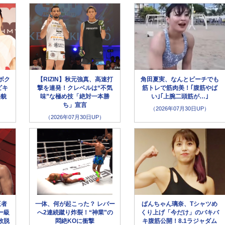
ボク
【RIZIN】秋元強真、高速打
角田夏実、なんとビーチでも
ビキ
撃を連発！クレベルは“不気
筋トレで筋肉美！｢腹筋やば
美貌
味”な極め技「絶対一本勝
い｣｢上腕二頭筋が…｣
ち」宣言
（2026年07月30日UP）
（2026年07月30日UP）
王者
一体、何が起こった？ レバー
ぱんちゃん璃奈、Tシャツめ
ー級
へ2連続蹴り炸裂！“神業”の
くり上げ「今だけ」のバキバ
敗脱
悶絶KOに衝撃
キ腹筋公開！8.1ラジャダム