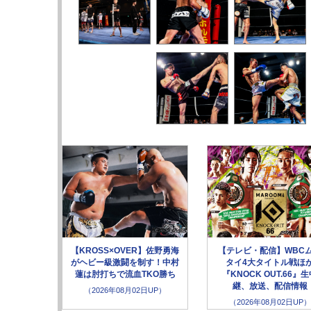
【KROSS×OVER】佐野勇海
【テレビ・配信】WBC
がヘビー級激闘を制す！中村
タイ4大タイトル戦ほ
蓮は肘打ちで流血TKO勝ち
『KNOCK OUT.66』
継、放送、配信情報
（2026年08月02日UP）
（2026年08月02日UP）