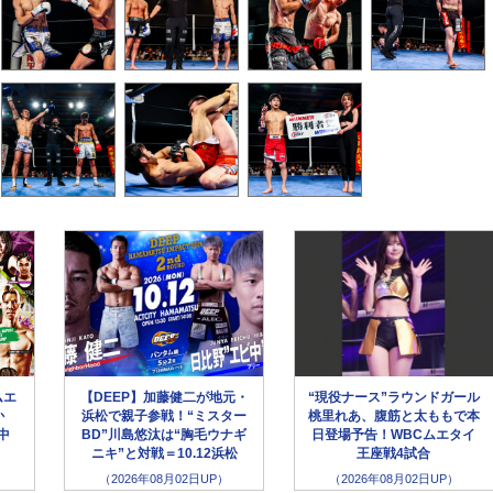
ムエ
【DEEP】加藤健二が地元・
“現役ナース”ラウンドガール
か
浜松で親子参戦！“ミスター
桃里れあ、腹筋と太ももで本
生中
BD”川島悠汰は“胸毛ウナギ
日登場予告！WBCムエタイ
ニキ”と対戦＝10.12浜松
王座戦4試合
（2026年08月02日UP）
（2026年08月02日UP）