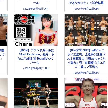
ール
できなかった」＝試合結果
（2026年08月02日UP）
（2026年08月02日UP）
部焰
【BOM】ラウンドガールに
【KNOCK OUT】WBCムエ
って
「Red Radiance」起用、さ
タイ王座戦、全選手が計量パ
う」
らに元AKB48 Team8のメン
ス！重森陽太「5Rめちゃくち
バーも！
ゃ蹴る」壱「首相撲でボコボ
コ」激しい舌戦も
（2026年08月01日UP）
（2026年08月01日UP）