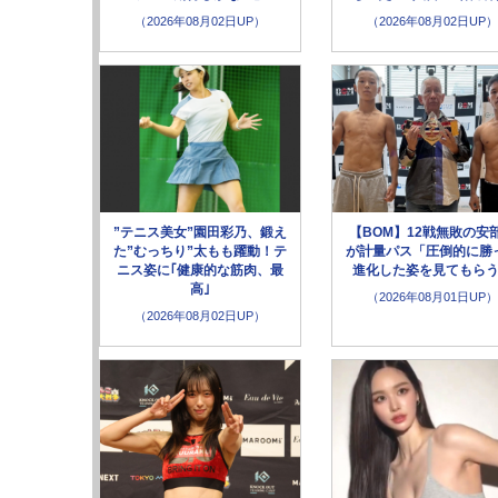
（2026年08月02日UP）
（2026年08月02日UP）
”テニス美女”園田彩乃、鍛え
【BOM】12戦無敗の安
た”むっちり”太もも躍動！テ
が計量パス「圧倒的に勝
ニス姿に｢健康的な筋肉、最
進化した姿を見てもら
高｣
（2026年08月01日UP）
（2026年08月02日UP）