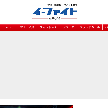
グ
キック
空手・武道
フィットネス
グラビア
ラウンドガール