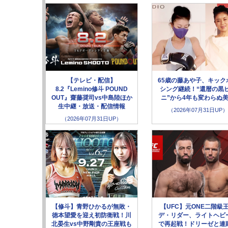
【テレビ・配信】
65歳の藤あや子、キック
8.2『Lemino修斗 POUND
シング継続！“還暦の黒
OUT』齋藤奨司vs中島陸ほか
ニ”から4年も変わらぬ
生中継・放送・配信情報
（2026年07月31日UP）
（2026年07月31日UP）
【修斗】青野ひかるが無敗・
【UFC】元ONE二階級
徳本望愛を迎え初防衛戦！川
デ・リダー、ライトヘビ
北晏生vs中野剛貴の王座戦も
で再起戦！ドリーゼと連