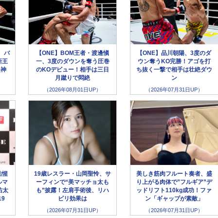
、バ
【ONE】BOM王者・渡邊愼
【ONE】品川朝陽、3度のダ
新王
一、3度のダウンを奪う圧巻
ウン奪うKO完勝！アゴを打
失神
のKOデビュー！相手は三日
ち抜く一撃で相手は壮絶ダウ
月蹴りで悶絶
ン
（2026年08月01日UP）
（2026年07月31日UP）
祐惺
19歳レスラー・山岡聖怜、サ
美しき筋肉フルート奏者、盛
ルマ
ーフィンで“美マッチョ太も
り上がる肉体で”フルギア”デ
佑太
も”披露！左肩手術後、リハ
ッドリフト110kg成功！ファ
19
ビリ効果は
ン「ギャップが素敵」
（2026年07月31日UP）
（2026年07月31日UP）