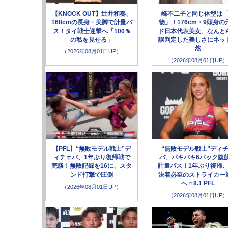
【KNOCK OUT】辻井和奏、
峰不二子と同じ体型は
168cmの長身・美脚で計量パ
物」！176cm・9頭身の
ス！タイ戦士迎撃へ「100％
ド日本代表美女、なんとA
の私を見せる」
誤判定した美しさにネッ
然
（2026年08月01日UP）
（2026年08月01日UP）
【PFL】“無敗モデル戦士”デ
“無敗モデル戦士”ディ
ィチェバ、1年ぶり復帰戦で
バ、バキバキ6パック腹
完勝！無敗記録を16に、スタ
計量パス！1年ぶり復帰、
ンド打撃で圧倒
決着必至のストライカー
へ＝8.1 PFL
（2026年08月01日UP）
（2026年08月01日UP）