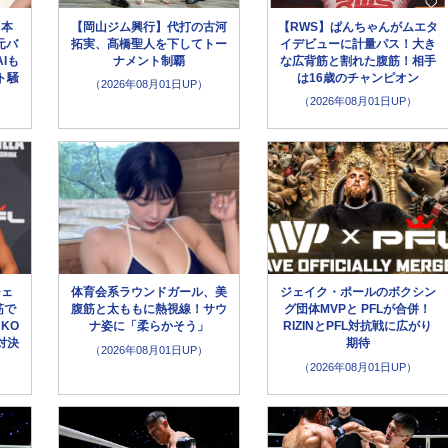
「本
【岡山ジム興行】代打の古河
【RWS】ぱんちゃんがムエタ
元バ
拓実、髙橋聖人を下してトー
イデビューに計量パス！大き
Iも
ナメント制覇
な広背筋と割れた腹筋！相手
ト騒
は16歳のチャンピオン
（2026年08月01日UP）
（2026年08月01日UP）
チェ
体育会系ラウンドガール、美
ジェイク・ポールのボクシン
筋で
腹筋と太ももに熱視線！サウ
グ団体MVPと PFLが合併！
KO
ナ姿に「柔らかそう」
RIZINとPFL対抗戦に広がり
対決
期待
（2026年08月01日UP）
（2026年08月01日UP）