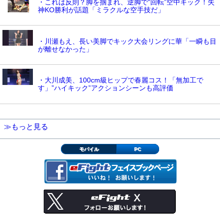
・これは反則？脚を掴まれ、逆脚で“回転”空中キック！失
神KO勝利が話題「ミラクルな空手技だ」
・川瀬もえ、長い美脚でキック大会リングに華「一瞬も目
が離せなかった」
・大川成美、100cm級ヒップで春麗コス！「無加工で
す」”ハイキック”アクションシーンも高評価
≫もっと見る
モバイル
PC