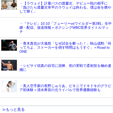
・【ラウェイ】計量パスの渡慶次、デビュー戦の相手に
「負けたら渡慶次幸平のラウェイは終わる。僕は命を燃や
して輝く」
・『テレビ』10.10「フューリーvsワイルダー第3戦」生中
継・配信、放送情報＝ボクシングWBC世界タイトルマッ
チ
・青木真也が大激怒「なぜ試合を断った！」秋山成勲「待
ってろよ、ストーカーを倒す時間はもうすぐ」＝Road to
ONE
・シビサイ頌真の自宅に泥棒、初の実戦で柔術技を極め逮
捕に
・美人空手家の長野じゅりあ、ビキニでドキドキのグラビ
ア初体験＝清水希容の元ライバルで世界優勝経験も
≫もっと見る