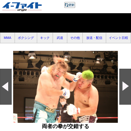
MMA
ボクシング
キック
武道
その他
放送・配信
イベント日程
両者の拳が交錯する