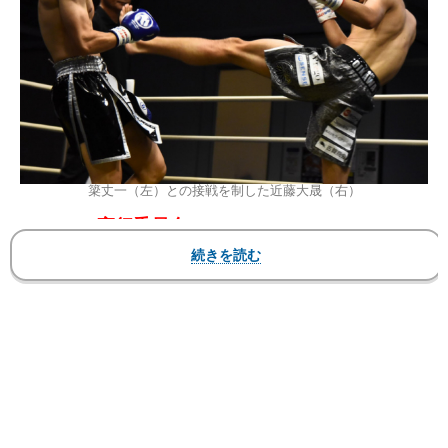
簗丈一（左）との接戦を制した近藤大晟（右）
Stand up実行委員会
『Stand up vol.18 King of Rookie 2023』
2023年7月16日（日）東京・ゴールドジムサウス
東京ANNEX
▼第5試合 King of Rookie 2023新人王決定戦一回
戦 -60kg契約 3分3R延長1R
〇近藤大晟（及川道場）