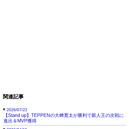
判定2‐0 ※29‐29、29‐28、29‐28
●簗 丈一（Team Aimhigh）
関連記事
■
2026/07/22
【Stand up】TEPPENの大﨑寛太が勝利で新人王の次戦に
進出＆MVP獲得
■