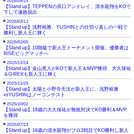
2026/04/15
【Stand up】TEPPENの原口アンドレイ、清水龍翔をKOで
下して連敗脱出
■
2026/03/11
【Stand up】浅野裕雅、YUSHINとの仕切り直しの一戦で
勝利し新人王に輝く
■
2026/02/05
【Stand up】10階級で新人王トーナメント開催、優勝者は
RISEビッグマッチへ
■
2025/12/24
【Stand up】金山恵人がKOで新人王＆MVP獲得、大久保祐
＆G-REXも新人王に輝く
■
2025/11/25
【Stand up】太陽と小野寺天汰が新人王に、浅野裕雅
vsYUSHINはノーコンテスト
■
2025/10/02
【Stand up】18歳の大久保祐が無敗対決でKO勝利＆MVP
を獲得
■
2025/07/23
【Stand up】16歳の清水龍翔がプロ2戦目でKO勝利し新人