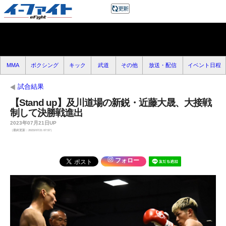
MMA
ボクシング
キック
武道
その他
放送・配信
イベント日程
試合結果
【Stand up】及川道場の新鋭・近藤大晟、大接戦
制して決勝戦進出
2023年07月21日UP
（最終更新：2023/07/21 07:57）
フォロー