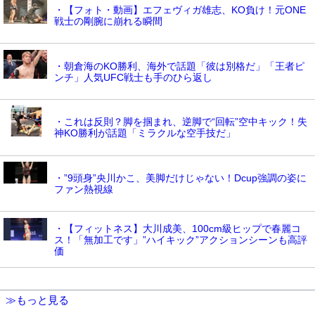
・【フォト・動画】エフェヴィガ雄志、KO負け！元ONE
戦士の剛腕に崩れる瞬間
・朝倉海のKO勝利、海外で話題「彼は別格だ」「王者ピ
ンチ」人気UFC戦士も手のひら返し
・これは反則？脚を掴まれ、逆脚で“回転”空中キック！失
神KO勝利が話題「ミラクルな空手技だ」
・”9頭身”央川かこ、美脚だけじゃない！Dcup強調の姿に
ファン熱視線
・【フィットネス】大川成美、100cm級ヒップで春麗コ
ス！「無加工です」”ハイキック”アクションシーンも高評
価
≫もっと見る