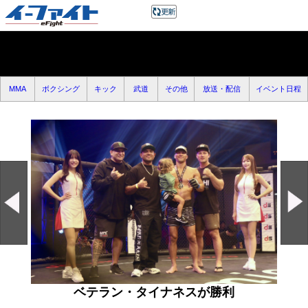
MMA
ボクシング
キック
武道
その他
放送・配信
イベント日程
ベテラン・タイナネスが勝利