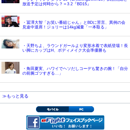
放送予定は何時から？＝3.2『BD15』
・冨澤大智「お笑い番組じゃん」とBDに苦言、異例の会
見途中退席！ジョリーは14kg減量「一本取る」
・天野ちよ、ラウンドガールより変形水着で表紙登場！長
い脚にカップはH、ボディメイク大会準優勝も
・角田夏実、ハワイでヘソだしコーデも驚きの腕！「自分
の前腕ゴツすぎる…」
≫もっと見る
モバイル
PC