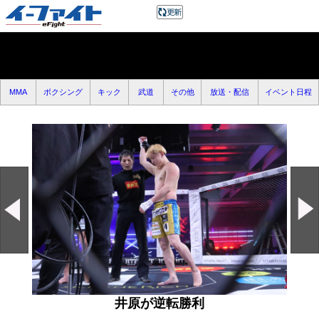
MMA
ボクシング
キック
武道
その他
放送・配信
イベント日程
井原が逆転勝利