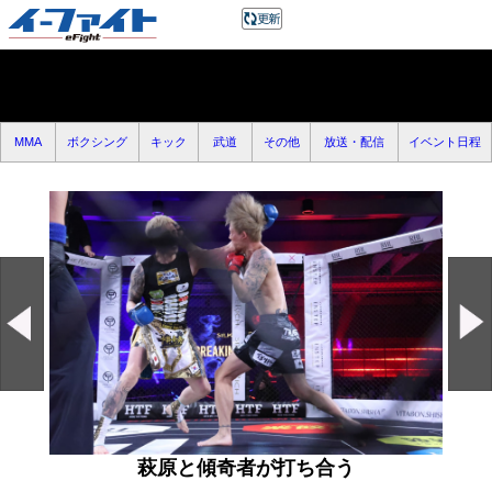
MMA
ボクシング
キック
武道
その他
放送・配信
イベント日程
萩原と傾奇者が打ち合う