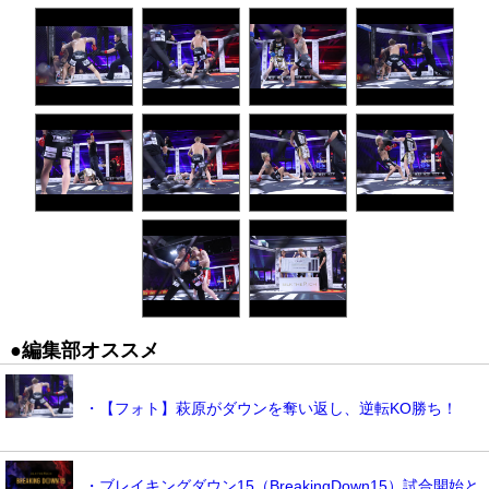
●編集部オススメ
・【フォト】萩原がダウンを奪い返し、逆転KO勝ち！
・ブレイキングダウン15（BreakingDown15）試合開始と