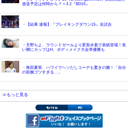
放送予定は何時から？＝3.2『BD15』
・【結果 速報】『ブレイキングダウン15』全試合
・天野ちよ、ラウンドガールより変形水着で表紙登場！長
い脚にカップはH、ボディメイク大会準優勝も
・角田夏実、ハワイでヘソだしコーデも驚きの腕！「自分
の前腕ゴツすぎる…」
≫もっと見る
モバイル
PC