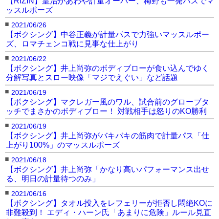
【RIZIN】皇治があわや計量オーバー、梅野も一発パスでマ
ッスルポーズ
■
2021/06/26
【ボクシング】中谷正義が計量パスで力強いマッスルポー
ズ、ロマチェンコ戦に見事な仕上がり
■
2021/06/22
【ボクシング】井上尚弥のボディブローが食い込んでゆく
分解写真とスロー映像「マジでえぐい」など話題
■
2021/06/19
【ボクシング】マクレガー風のワル、試合前のグローブタ
ッチでまさかのボディブロー！ 対戦相手は怒りのKO勝利
■
2021/06/19
【ボクシング】井上尚弥がバキバキの筋肉で計量パス「仕
上がり100%」のマッスルポーズ
■
2021/06/18
【ボクシング】井上尚弥「かなり高いパフォーマンス出せ
る、明日の計量待つのみ」
■
2021/06/16
【ボクシング】タオル投入をレフェリーが拒否し悶絶KOに
非難殺到！ エディ・ハーン氏「あまりに危険」ルール見直