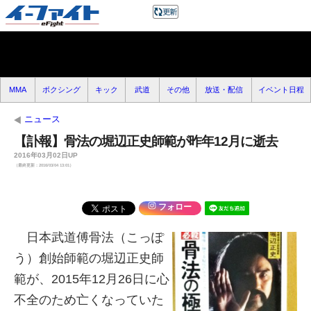
MMA
ボクシング
キック
武道
その他
放送・配信
イベント日程
ニュース
【訃報】骨法の堀辺正史師範が昨年12月に逝去
2016年03月02日UP
（最終更新：2016/03/04 13:01）
フォロー
日本武道傅骨法（こっぽ
う）創始師範の堀辺正史師
範が、2015年12月26日に心
不全のため亡くなっていた