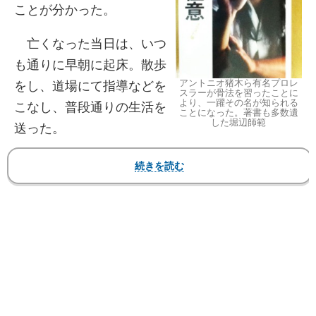
ことが分かった。
亡くなった当日は、いつ
も通りに早朝に起床。散歩
アントニオ猪木ら有名プロレ
をし、道場にて指導などを
スラーが骨法を習ったことに
より、一躍その名が知られる
こなし、普段通りの生活を
ことになった。著書も多数遺
した堀辺師範
送った。