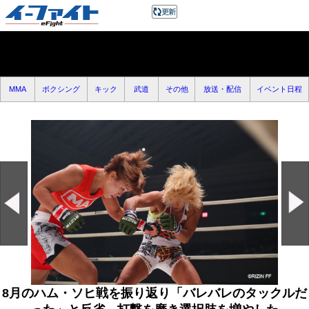
MMA
ボクシング
キック
武道
その他
放送・配信
イベント日程
8月のハム・ソヒ戦を振り返り「バレバレのタックルだ