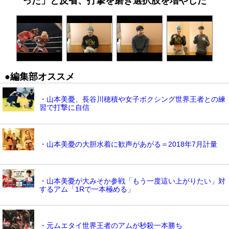
った」と反省、打撃を磨き選択肢を増やした
●編集部オススメ
・山本美憂、長谷川穂積や女子ボクシング世界王者との練
習で打撃に自信
・山本美憂の大胆水着に歓声があがる＝2018年7月計量
・山本美憂が大みそか参戦「もう一度這い上がりたい」対
するアム「1Rで一本極める」
・元ムエタイ世界王者のアムが秒殺一本勝ち