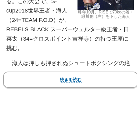
る。この大会で、S-
cup2018世界王者・海人
昨年10月、RISEで70kgの雄・
緑川創（左）を下した海人
（24=TEAM F.O.D）が、
REBELS-BLACK スーパーウェルター級王者・日
菜太（34=クロスポイント吉祥寺）の持つ王座に
挑む。
海人は押しも押されぬシュートボクシングの絶
対的エース。国内外の強豪と積極的に拳を合わせ
てきた。昨年8月のRIZINで自身の階級より5kg以
上重い契約体重で元MMA王者ロクク・ダリに判定
勝ち、10月のRISEでは70kg契約で緑川創に判定勝
ち、11月には喜多村誠を右ハイキックでKOと、現
在は70kg超級を主戦場としている。