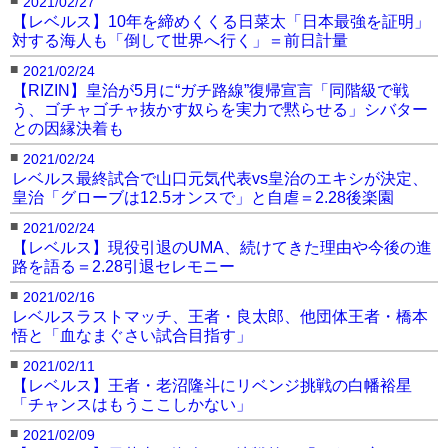
2021/02/27
【レベルス】10年を締めくくる日菜太「日本最強を証明」
対する海人も「倒して世界へ行く」＝前日計量
■
2021/02/24
【RIZIN】皇治が5月に“ガチ路線”復帰宣言「同階級で戦
う、ゴチャゴチャ抜かす奴らを実力で黙らせる」シバター
との因縁決着も
■
2021/02/24
レベルス最終試合で山口元気代表vs皇治のエキシが決定、
皇治「グローブは12.5オンスで」と自虐＝2.28後楽園
■
2021/02/24
【レベルス】現役引退のUMA、続けてきた理由や今後の進
路を語る＝2.28引退セレモニー
■
2021/02/16
レベルスラストマッチ、王者・良太郎、他団体王者・橋本
悟と「血なまぐさい試合目指す」
■
2021/02/11
【レベルス】王者・老沼隆斗にリベンジ挑戦の白幡裕星
「チャンスはもうここしかない」
■
2021/02/09