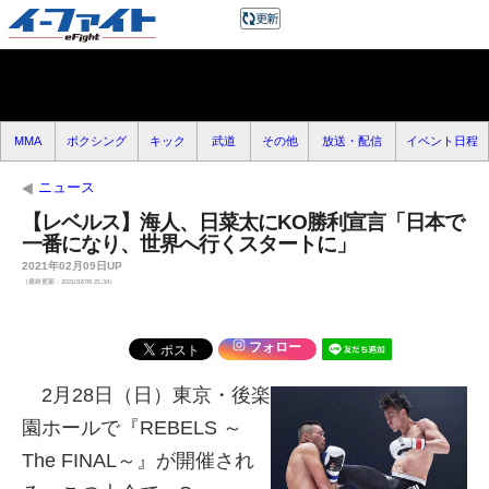
MMA
ボクシング
キック
武道
その他
放送・配信
イベント日程
ニュース
【レベルス】海人、日菜太にKO勝利宣言「日本で
一番になり、世界へ行くスタートに」
2021年02月09日UP
（最終更新：2021/02/09 21:34）
フォロー
2月28日（日）東京・後楽
園ホールで『REBELS ～
The FINAL～』が開催され