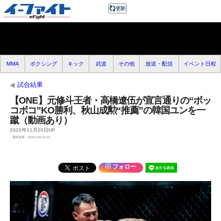
MMA
ボクシング
キック
武道
その他
放送・配信
イベント日程
試合結果
【ONE】元修斗王者・高橋遼伍が宣言通りの“ボッ
コボコ”KO勝利、秋山成勲“推薦”の韓国ユンを一
蹴（動画あり）
2020年11月20日UP
（最終更新：2020/11/20 23:25）
フォロー