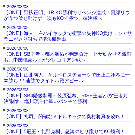
■
2026/08/08
【ONE】野杁正明、1R KO勝利でリベンジ達成！因縁リウ
がうつ伏せ動けず「次もKOで勝つ」準決勝へ
■
2026/08/08
【ONE】海人、左ハイキックで衝撃の失神KO負け！シアサ
ラニが返り討ちで準決勝進出
■
2026/08/08
【ONE】SB王者・都木航佑が判定負け、ヒザ効かせる激闘
も…中国強豪ルオがグレゴリアン戦へ
■
2026/08/08
【ONE】山北渓人、ケルベロスチョークで田上こゆるに一
本勝ち！5連勝でタイトル戦アピール
■
2026/08/08
【ONE】SB4階級制覇・笠原弘希、RISE王者との“王者対
決”制す！塩川琉斗に重いパンチで勝利
■
2026/08/08
【ONE】礼司、的確なミドルキックで奥村将真を攻略！
■
2026/08/08
【ONE】5冠王・北野克樹、怒涛のヒザ蹴りでKO勝利！