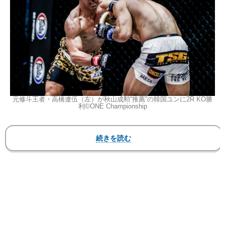
元修斗王者・高橋遼伍（左）が秋山成勲“推薦”の韓国ユンに2R KO勝
利©️ONE Championship
ONE: Championship
『ONE:INSIDE THE MATRIX IV』
放送日時
：2020年11月20日(金)
会場
：シンガポール・インドアスタジアム
▼第2試合 フェザー級 5分3R
○高橋遼伍（日本）
KO 2R 2分52秒