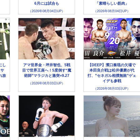
6月には試合も
「素晴らしい筋肉」
（2026年08月04日UP）
（2026年08月04日UP）
にし
アマ世界金・坪井智也、5戦
【DEEP】濱口奏琉の欠場で
クサ
目で世界王座へ！5度倒す“魔
本田良介戦は松井優磨が代
れ放
術師”マラジカと激突=9.27
打、”セネガル相撲無敗”ゲェ
イデも参戦
（2026年08月03日UP）
（2026年08月03日UP）