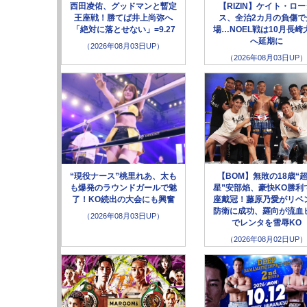
西田凌佑、グッドマンと暫定
【RIZIN】ケイト・ロ
王座戦！勝てば井上尚弥へ
ス、全治2カ月の負傷で
「絶対に落とせない」=9.27
場…NOEL戦は10月長崎
へ延期に
（2026年08月03日UP）
（2026年08月03日UP）
“現役ナース”桃里れあ、太も
【BOM】無敗の18歳“
も爆発のラウンドガールで魅
星”安部焰、豪快KO勝利
了！KO続出の大会にも興奮
座戴冠！藤原乃愛がリベ
防衛に成功、羅向が流血
（2026年08月03日UP）
でレンタを雪辱KO
（2026年08月02日UP）