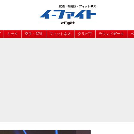
グ
キック
空手・武道
フィットネス
グラビア
ラウンドガール