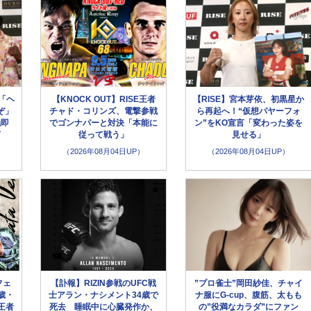
「ヘ
【KNOCK OUT】RISE王者
【RISE】宮本芽依、初黒星か
ぞ」
チャド・コリンズ、電撃参戦
ら再起へ！“仮想パヤーフォ
触即
でゴンナパーと対決「本能に
ン”をKO宣言「変わった姿を
言
従って戦う」
見せる」
（2026年08月04日UP）
（2026年08月04日UP）
フェ
【訃報】RIZIN参戦のUFC戦
”プロ雀士”岡田紗佳、チャイ
歳・
士アラン・ナシメント34歳で
ナ服にG-cup、腹筋、太もも
王者
死去 睡眠中に心臓発作か、
の”役満なカラダ”にファン