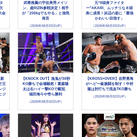
ータ
武尊推薦の宇佐美秀メイソ
元“8頭身ファイタ
欠
ン、超RIZIN参戦決定！相手
ー”AKARI、ムッチリな８頭
大会
が「200kgでもやる」と強気
身に成長！浜辺の姿に「最強
発言
かわいい目指す」
（2026年08月03日UP）
（2026年08月03日UP）
超新
【KNOCK OUT】漁鬼が30秒
【KROSS×OVER】佐野勇海
で王
KO勝ちで会場騒然！重森陽
がヘビー級激闘を制す！中村
ンジ
太は右ハイ一撃KOで戴冠、
蓮は肘打ちで流血TKO勝ち
ヒジ
福田海斗や壱ら勝利
（2026年08月02日UP）
（2026年08月02日UP）