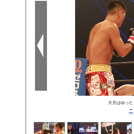
大月はゆった
こ