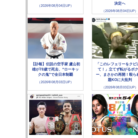
決定へ
（2026年08月04日UP）
（2026年08月04日UP）
【訃報】伝説の空手家 盧山初
「このレフェリーをクビ
雄が78歳で死去、“ローキッ
て！」立てず転がるボ
クの鬼”で全日本制覇
ー、まさかの再開！殴ら
題KOに大批判
（2026年08月03日UP）
（2026年08月03日UP）