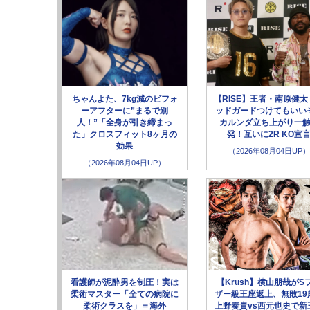
ちゃんよた、7kg減のビフォ
【RISE】王者・南原健太
ーアフターに”まるで別
ッドガードつけてもいい
人！”「全身が引き締まっ
カルンダ立ち上がり一
た」クロスフィット8ヶ月の
発！互いに2R KO宣
効果
（2026年08月04日UP）
（2026年08月04日UP）
看護師が泥酔男を制圧！実は
【Krush】横山朋哉がS
柔術マスター「全ての病院に
ザー級王座返上、無敗19
柔術クラスを」＝海外
上野奏貴vs西元也史で新