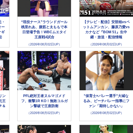
元・
“現役ナース”ラウンドガール
【テレビ・配信】安部焰vsペ
ター
桃里れあ、腹筋と太ももで本
ットムアンカン、藤原乃愛vs
ナギ
日登場予告！WBCムエタイ
カナなど『BOM 51』生中
松
王座戦4試合
継・放送・配信情報
（2026年08月02日UP）
（2026年08月02日UP）
リン
PFL絶対王者ヌルマゴメド
”保育士×バレー選手”大城な
元王
フ、衝撃1R KO！無敗コルガ
るみ、ビーチバレー指導にフ
チ＆
ン撃破で王座防衛
ァン「期待しかない」
（2026年08月02日UP）
（2026年08月02日UP）