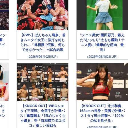
フッ
【RWS】ぱんちゃん璃奈、若
”テニス美女”園田彩乃、鍛え
撃
きムエタイ女王に強打を封じ
た”むっちり”太もも躍動！テ
アピ
られ…「首相撲で完敗、何も
ニス姿に｢健康的な筋肉、最
できなかった」＝試合結果
高｣
（2026年08月02日UP）
（2026年08月02日UP）
ルに
【KNOCK OUT】WBCムエ
【KNOCK OUT】辻井和奏、
、さ
タイ王座戦、全選手が計量パ
168cmの長身・美脚で計量パ
メン
ス！重森陽太「5Rめちゃくち
ス！タイ戦士迎撃へ「100％
ゃ蹴る」壱「首相撲でボコボ
の私を見せる」
コ」激しい舌戦も
（2026年08月01日UP）