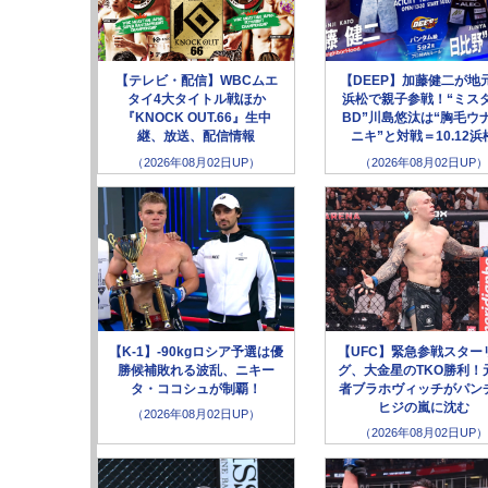
【テレビ・配信】WBCムエ
【DEEP】加藤健二が地
タイ4大タイトル戦ほか
浜松で親子参戦！“ミス
『KNOCK OUT.66』生中
BD”川島悠汰は“胸毛ウ
継、放送、配信情報
ニキ”と対戦＝10.12浜
（2026年08月02日UP）
（2026年08月02日UP）
【K-1】-90kgロシア予選は優
【UFC】緊急参戦スター
勝候補敗れる波乱、ニキー
グ、大金星のTKO勝利！
タ・ココシュが制覇！
者ブラホヴィッチがパン
ヒジの嵐に沈む
（2026年08月02日UP）
（2026年08月02日UP）