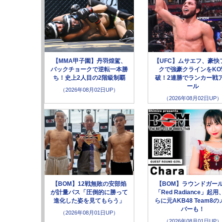
【MMA甲子園】丹羽煌駕、
【UFC】ムサエフ、豪快
バックチョークで逆転一本勝
クで強豪クラインをKO
ち！史上2人目の2階級制覇
破！2連勝でランカー戦
ール
（2026年08月02日UP）
（2026年08月02日UP）
【BOM】12戦無敗の安部焰
【BOM】ラウンドガー
が計量パス「圧倒的に勝って
「Red Radiance」起用
進化した姿を見てもらう」
らに元AKB48 Team8の
バーも！
（2026年08月01日UP）
（2026年08月01日UP）