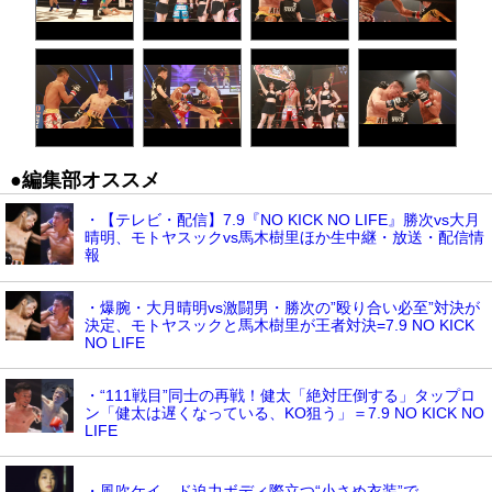
●編集部オススメ
・【テレビ・配信】7.9『NO KICK NO LIFE』勝次vs大月
晴明、モトヤスックvs馬木樹里ほか生中継・放送・配信情
報
・爆腕・大月晴明vs激闘男・勝次の”殴り合い必至”対決が
決定、モトヤスックと馬木樹里が王者対決=7.9 NO KICK
NO LIFE
・“111戦目”同士の再戦！健太「絶対圧倒する」タップロ
ン「健太は遅くなっている、KO狙う」＝7.9 NO KICK NO
LIFE
・風吹ケイ、ド迫力ボディ際立つ“小さめ衣装”で