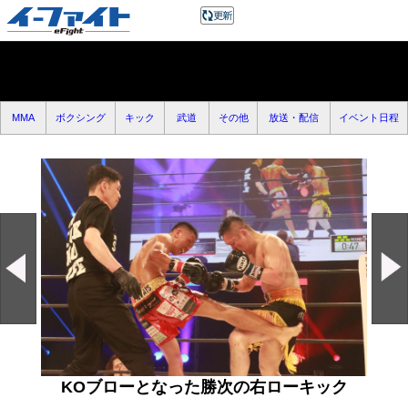
MMA
ボクシング
キック
武道
その他
放送・配信
イベント日程
KOブローとなった勝次の右ローキック