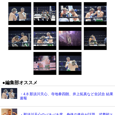
●編集部オススメ
・4.8 那須川天心、寺地拳四朗、井上拓真など全試合 結果
速報
・那須川天心のバキバキ度、身体の進化が話題、武尊戦と