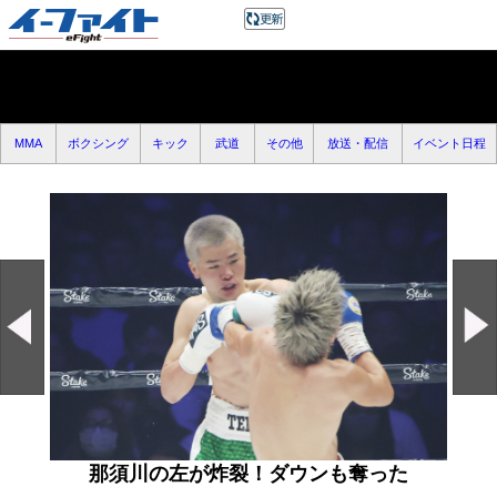
MMA
ボクシング
キック
武道
その他
放送・配信
イベント日程
那須川の左が炸裂！ダウンも奪った