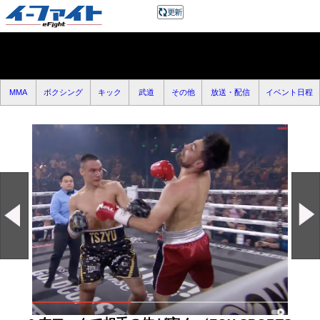
MMA
ボクシング
キック
武道
その他
放送・配信
イベント日程