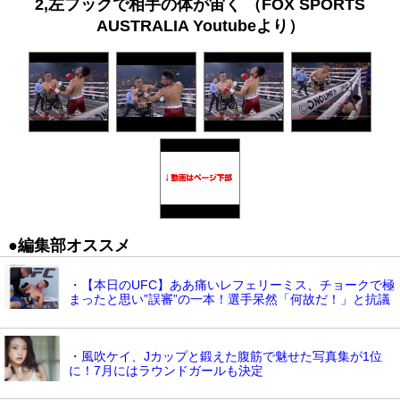
2,左フックで相手の体が宙く （FOX SPORTS
AUSTRALIA Youtubeより）
●編集部オススメ
・【本日のUFC】ああ痛いレフェリーミス、チョークで極
まったと思い”誤審”の一本！選手呆然「何故だ！」と抗議
・風吹ケイ、Jカップと鍛えた腹筋で魅せた写真集が1位
に！7月にはラウンドガールも決定