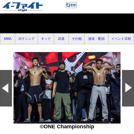
MMA
ボクシング
キック
武道
その他
放送・配信
イベント日程
©ONE Championship