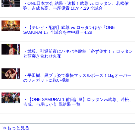
・ONE日本大会 結果・速報！武尊 vs ロッタン、若松佑
弥、吉成名高、与座優貴 ほか 4.29 全試合
・【テレビ・配信】武尊 vs ロッタンほか『ONE
SAMURAI 1』全試合を生中継＝4.29
・武尊、引退前夜にバキバキ腹筋「必ず倒す！」ロッタン
と額突き合わせ火花
・平田樹、黒ブラ姿で豪快マッスルポーズ！1kgオーバー
のフォガットに鋭い視線
・【ONE SAMURAI 1 前日計量】ロッタンvs武尊、若松、
吉成、与座ほか 計量結果 一覧
≫もっと見る