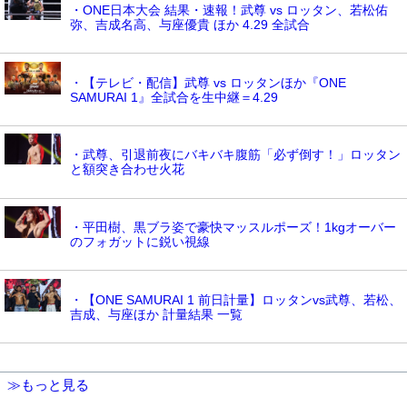
・ONE日本大会 結果・速報！武尊 vs ロッタン、若松佑
弥、吉成名高、与座優貴 ほか 4.29 全試合
・【テレビ・配信】武尊 vs ロッタンほか『ONE
SAMURAI 1』全試合を生中継＝4.29
・武尊、引退前夜にバキバキ腹筋「必ず倒す！」ロッタン
と額突き合わせ火花
・平田樹、黒ブラ姿で豪快マッスルポーズ！1kgオーバー
のフォガットに鋭い視線
・【ONE SAMURAI 1 前日計量】ロッタンvs武尊、若松、
吉成、与座ほか 計量結果 一覧
≫もっと見る