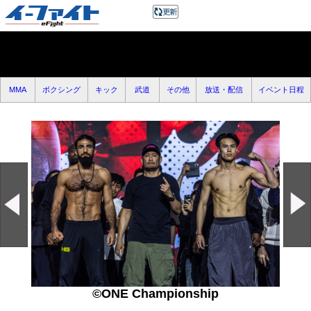
MMA
ボクシング
キック
武道
その他
放送・配信
イベント日程
©ONE Championship