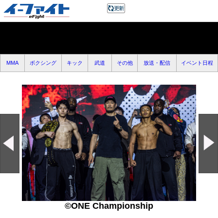
MMA
ボクシング
キック
武道
その他
放送・配信
イベント日程
©ONE Championship