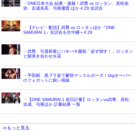
・ONE日本大会 結果・速報！武尊 vs ロッタン、若松佑
弥、吉成名高、与座優貴 ほか 4.29 全試合
・【テレビ・配信】武尊 vs ロッタンほか『ONE
SAMURAI 1』全試合を生中継＝4.29
・武尊、引退前夜にバキバキ腹筋「必ず倒す！」ロッタン
と額突き合わせ火花
・平田樹、黒ブラ姿で豪快マッスルポーズ！1kgオーバー
のフォガットに鋭い視線
・【ONE SAMURAI 1 前日計量】ロッタンvs武尊、若松、
吉成、与座ほか 計量結果 一覧
≫もっと見る