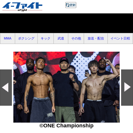
MMA
ボクシング
キック
武道
その他
放送・配信
イベント日程
©ONE Championship