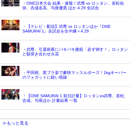
・ONE日本大会 結果・速報！武尊 vs ロッタン、若松佑
弥、吉成名高、与座優貴 ほか 4.29 全試合
・【テレビ・配信】武尊 vs ロッタンほか『ONE
SAMURAI 1』全試合を生中継＝4.29
・武尊、引退前夜にバキバキ腹筋「必ず倒す！」ロッタン
と額突き合わせ火花
・平田樹、黒ブラ姿で豪快マッスルポーズ！1kgオーバー
のフォガットに鋭い視線
・【ONE SAMURAI 1 前日計量】ロッタンvs武尊、若松、
吉成、与座ほか 計量結果 一覧
≫もっと見る