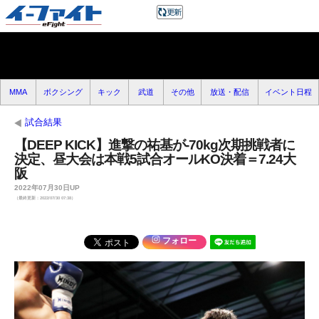
MMA
ボクシング
キック
武道
その他
放送・配信
イベント日程
試合結果
【DEEP KICK】進撃の祐基が-70kg次期挑戦者に
決定、昼大会は本戦5試合オールKO決着＝7.24大
阪
2022年07月30日UP
（最終更新：2022/07/30 07:38）
フォロー