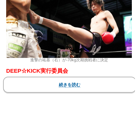
進撃の祐基（右）が-70kg次期挑戦者に決定
DEEP☆KICK実行委員会
『DEEP☆KICK ZERO 04』
2022年7月24日（日）大阪・176BOX
7月24日に大阪・176BOXで行なわれた
『DEEP☆KICK ZERO 04』は同会場で昼の部とし
て行なわれた『DEEP☆KICK ZERO 03』に続き、
第3試合まで連続KOという盛り上がりを見せた。