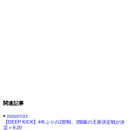
その後はクロスゲームが多く、判定を聞くまでど
ちらが勝つかわからない接戦が多かった。シーソ
ーゲームもキックの醍醐味のひとつだ。次回
DEEP☆KICKは9月25日、ホームといえる泉大津
のテクスピア大阪で行なわれる。
関連記事
■
2026/07/23
【DEEP KICK】4年ぶりの2部制、3階級の王座決定戦が決
定＝9.20