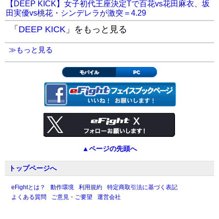
【DEEP KICK】女子初代王座決定Tで百花vs花田麻衣、坂
田実優vs桃花・シンデレラが激突＝4.29
「
DEEP KICK
」をもっと見る
≫もっと見る
モバイル
PC
▲ページの先頭へ
トップページへ
eFightとは？
動作環境
利用規約
特定商取引法に基づく表記
よくある質問
ご意見・ご要望
運営会社