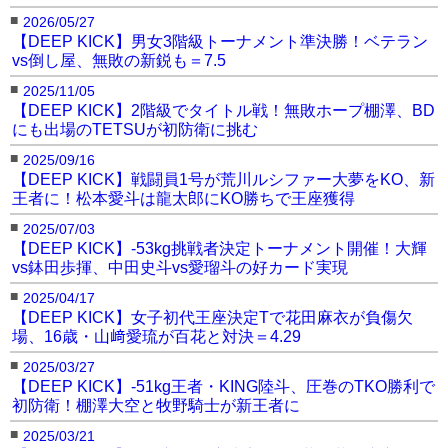
■
2026/05/27
【DEEP KICK】男女3階級トーナメント準決勝！ベテラン
vs倒し屋、無敗の新鋭も＝7.5
■
2025/11/05
【DEEP KICK】2階級でタイトル戦！無敗ホープ棚澤、BD
にも出場のTETSUが初防衛に挑む
■
2025/09/16
【DEEP KICK】戦闘員1号が荒川ルシファー大夢をKO、新
王者に！松本愛斗は龍太郎にKO勝ちで王座獲得
■
2025/07/03
【DEEP KICK】-53kg挑戦者決定トーナメント開催！大輝
vs鉢田歩揮、中田史斗vs愛瑠斗の好カード実現
■
2025/04/17
【DEEP KICK】女子初代王座決定Tで花田麻衣が負傷欠
場、16歳・山﨑愛琉が百花と対決＝4.29
■
2025/03/27
【DEEP KICK】-51kg王者・KING陸斗、圧巻のTKO勝利で
初防衛！棚澤大空と牧野騎士が新王者に
■
2025/03/21