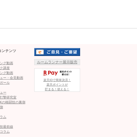
タラヤン（タイ）との一戦と
Mute
ー、右ローキックでプラカイ
。プラカイトーンも左ミドルな
ダウンするプラカイトーン
コンテンツ
瀧澤。パンチで前に出るプラカイトーンに肘を合わせる瀧
ルームランナー展示販売
プラカイトーンのローキックに右ボディーストレートがカウ
ング動画
ク講座
ング動画
ュー・会見動画
楽天IDで簡単決済！
ガール
楽天ポイントが
貯まる！使える！
ュー
打撃研究室
Kの格闘技の裏側
側
ラム
技最前線
コラム
がキックで攻める
瀧澤がKO勝利