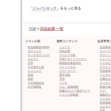
RWSにも出場しているプラカイトーン・トー
「
ジャパンキック
」をもっと見る
なった。
1Rから長身の瀧澤が左のジャブからインロ
トーンの前脚に攻撃をまとめ削りに行く展開
試合結果 一覧
TOP
>
どで攻撃を返していくプラカイトーン。
ジャンル別
無料コンテンツ
会員専用
2Rに入り左ミドル、インローを蹴り分ける
総合格闘技(MMA)
ニュース
試合動画
澤。少しローキックのダメージが見えてきた
ボクシング
試合結果
スパーリ
キックボクシング
イベント日程
テクニッ
ンターで決まりKO勝利となった。
ムエタイ
月間ベストファイター
トレーニ
空手
格闘技名勝負列伝
インタビ
その他立ち技
フィットネス
ラウンド
レスリング
パワーフード
写真倉庫
柔道
選手名鑑
インタビ
柔術
予想
吉鷹弘の
その他組み技
リンク
ブッカー
女子格闘技
ジム・道場検索
取材の裏
距離/カロリー測定マップ
ケア
ジャンル別検索
編集部コ
メンタル
世界格闘
ムエタイ
瀧澤がローキックを放つ
プラカイトーン
特集