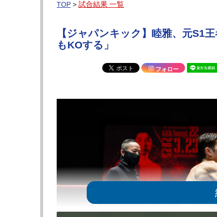
試合結果 一覧
TOP
>
【ジャパンキック】睦雅、元S1王
もKOする」
フォロー