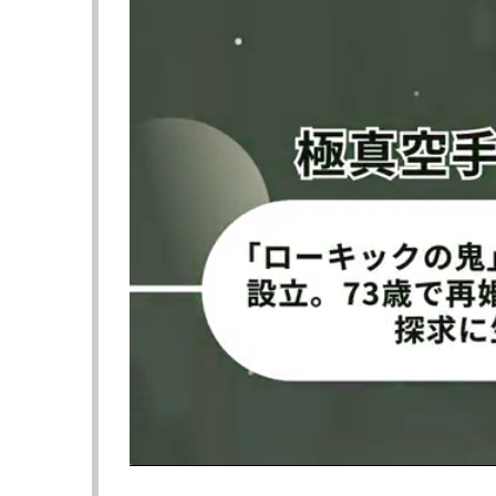
瀧澤（左）が攻め込みKO勝利！
▼トリプルメインイベント2 第12試合 日泰国
〇瀧澤博人（
ビクトリー）
KO 2R 2分23秒
●プラカイトーン・トータラヤン（
タイ
）
昨年7月（後楽園）、9月（タイ）、11月（