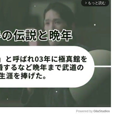
もっと読む
arrow_forward_ios
際戦57.5kg契約3分3
R
後楽園）と3連敗中の瀧澤が、
Powered by 
GliaStudios