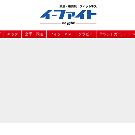
グ
キック
空手・武道
フィットネス
グラビア
ラウンドガール