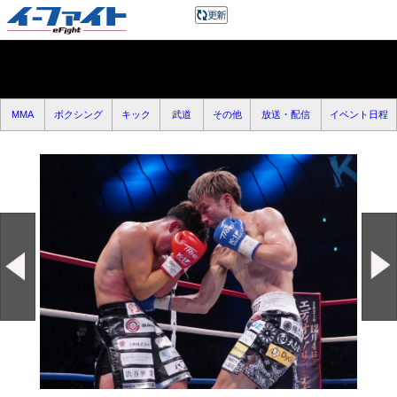
MMA
ボクシング
キック
武道
その他
放送・配信
イベント日程