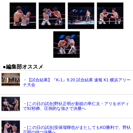
●編集部オススメ
・【試合結果】『K-1』9.20 試合結果 速報 K1 横浜アリー
ナ大会
・[この日の試合]野杁正明が新鋭の寧仁太・アリをボディ
で92秒葬、圧倒的な強さで決勝へ
・[この日の試合]安保瑠輝也がまたしてもKO勝利で、野杁
正明の待つ決勝へ