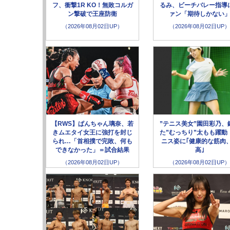
フ、衝撃1R KO！無敗コルガ
るみ、ビーチバレー指導
ン撃破で王座防衛
ァン「期待しかない
（2026年08月02日UP）
（2026年08月02日UP）
【RWS】ぱんちゃん璃奈、若
”テニス美女”園田彩乃、
きムエタイ女王に強打を封じ
た”むっちり”太もも躍動
られ…「首相撲で完敗、何も
ニス姿に｢健康的な筋肉
できなかった」＝試合結果
高｣
（2026年08月02日UP）
（2026年08月02日UP）