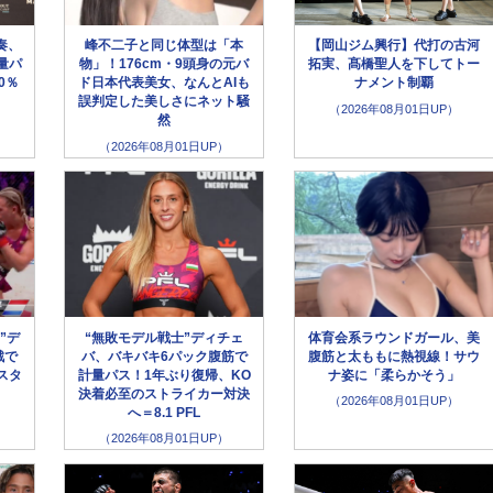
奏、
峰不二子と同じ体型は「本
【岡山ジム興行】代打の古河
量パ
物」！176cm・9頭身の元バ
拓実、髙橋聖人を下してトー
0％
ド日本代表美女、なんとAIも
ナメント制覇
誤判定した美しさにネット騒
（2026年08月01日UP）
然
（2026年08月01日UP）
”デ
“無敗モデル戦士”ディチェ
体育会系ラウンドガール、美
戦で
バ、バキバキ6パック腹筋で
腹筋と太ももに熱視線！サウ
スタ
計量パス！1年ぶり復帰、KO
ナ姿に「柔らかそう」
決着必至のストライカー対決
（2026年08月01日UP）
へ＝8.1 PFL
（2026年08月01日UP）