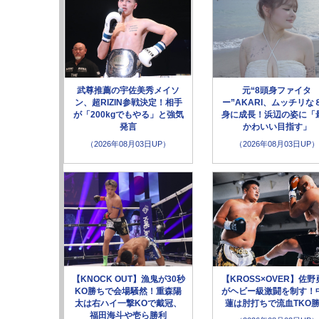
武尊推薦の宇佐美秀メイソ
元“8頭身ファイタ
ン、超RIZIN参戦決定！相手
ー”AKARI、ムッチリな
が「200kgでもやる」と強気
身に成長！浜辺の姿に「
発言
かわいい目指す」
（2026年08月03日UP）
（2026年08月03日UP）
【KNOCK OUT】漁鬼が30秒
【KROSS×OVER】佐野
KO勝ちで会場騒然！重森陽
がヘビー級激闘を制す！
太は右ハイ一撃KOで戴冠、
蓮は肘打ちで流血TKO
福田海斗や壱ら勝利