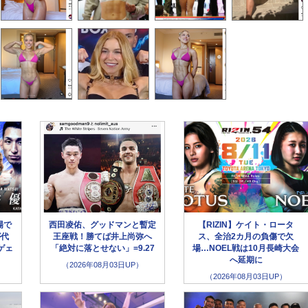
場で
西田凌佑、グッドマンと暫定
【RIZIN】ケイト・ロータ
が代
王座戦！勝てば井上尚弥へ
ス、全治2カ月の負傷で欠
ゲェ
「絶対に落とせない」=9.27
場…NOEL戦は10月長崎大会
へ延期に
（2026年08月03日UP）
（2026年08月03日UP）