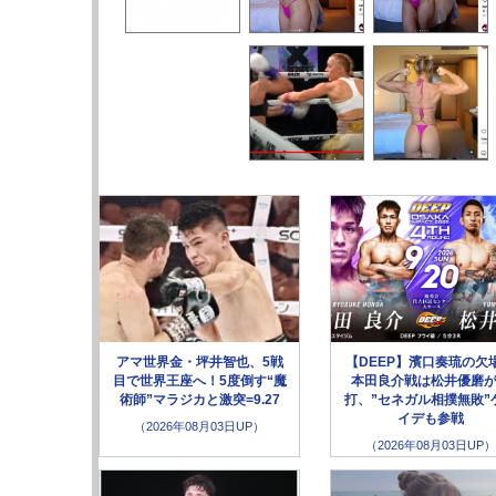
アマ世界金・坪井智也、5戦
【DEEP】濱口奏琉の欠
目で世界王座へ！5度倒す“魔
本田良介戦は松井優磨
術師”マラジカと激突=9.27
打、”セネガル相撲無敗”
イデも参戦
（2026年08月03日UP）
（2026年08月03日UP）