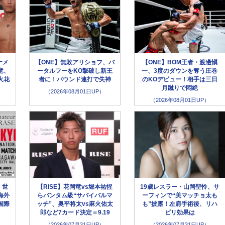
ナメ
【ONE】無敗アリショフ、バ
【ONE】BOM王者・渡邊愼
竜、
ータルフーをKO撃破し新王
一、3度のダウンを奪う圧巻
火花
者に！パウンド連打で失神
のKOデビュー！相手は三日
月蹴りで悶絶
（2026年08月01日UP）
（2026年08月01日UP）
】世
【RISE】花岡竜vs堀本祐惺
19歳レスラー・山岡聖怜、サ
海外
らバンタム級“サバイバルマ
ーフィンで“美マッチョ太も
国際
ッチ”、奥平将太vs麻火佑太
も”披露！左肩手術後、リハ
郎など7カード決定＝9.19
ビリ効果は
（2026年07月31日UP）
（2026年07月31日UP）