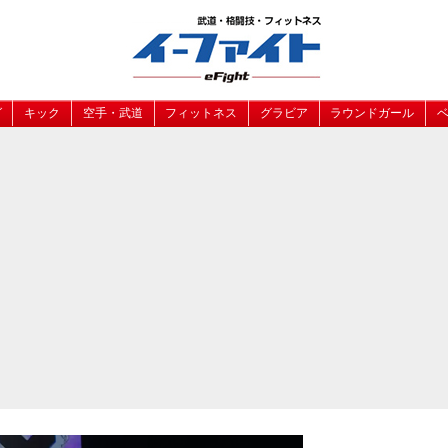
グ
キック
空手・武道
フィットネス
グラビア
ラウンドガール