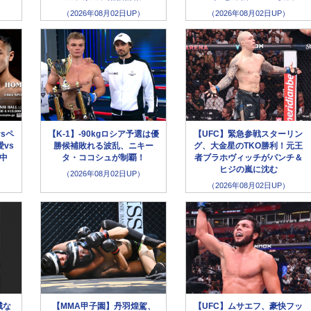
（2026年08月02日UP）
（2026年08月02日UP）
sペ
【K-1】-90kgロシア予選は優
【UFC】緊急参戦スターリン
vs
勝候補敗れる波乱、ニキー
グ、大金星のTKO勝利！元王
生中
タ・ココシュが制覇！
者ブラホヴィッチがパンチ＆
ヒジの嵐に沈む
（2026年08月02日UP）
（2026年08月02日UP）
城な
【MMA甲子園】丹羽煌駕、
【UFC】ムサエフ、豪快フッ