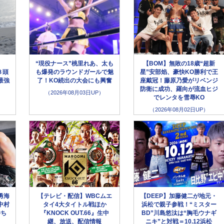
“現役ナース”桃里れあ、太も
【BOM】無敗の18歳“超新
８頭
も爆発のラウンドガールで魅
星”安部焰、豪快KO勝利で王
最強
了！KO続出の大会にも興奮
座戴冠！藤原乃愛がリベンジ
防衛に成功、羅向が流血ヒジ
（2026年08月03日UP）
でレンタを雪辱KO
（2026年08月02日UP）
勇海
【テレビ・配信】WBCムエ
【DEEP】加藤健二が地元・
中村
タイ4大タイトル戦ほか
浜松で親子参戦！“ミスター
勝ち
『KNOCK OUT.66』生中
BD”川島悠汰は“胸毛ウナギ
継、放送、配信情報
ニキ”と対戦＝10.12浜松