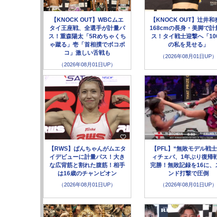
【KNOCK OUT】WBCムエ
【KNOCK OUT】辻井和
タイ王座戦、全選手が計量パ
168cmの長身・美脚で計
ス！重森陽太「5Rめちゃくち
ス！タイ戦士迎撃へ「10
ゃ蹴る」壱「首相撲でボコボ
の私を見せる」
コ」激しい舌戦も
（2026年08月01日UP）
（2026年08月01日UP）
【RWS】ぱんちゃんがムエタ
【PFL】“無敗モデル戦士
イデビューに計量パス！大き
ィチェバ、1年ぶり復帰
な広背筋と割れた腹筋！相手
完勝！無敗記録を16に、
は16歳のチャンピオン
ンド打撃で圧倒
（2026年08月01日UP）
（2026年08月01日UP）