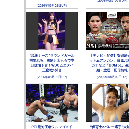
（2026年08月02日UP）
（2026年08月02日UP）
“現役ナース”ラウンドガール
【テレビ・配信】安部焰v
桃里れあ、腹筋と太ももで本
ットムアンカン、藤原乃愛
日登場予告！WBCムエタイ
カナなど『BOM 51』
王座戦4試合
継・放送・配信情報
（2026年08月02日UP）
（2026年08月02日UP）
PFL絶対王者ヌルマゴメド
”保育士×バレー選手”大