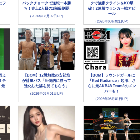
にフ
バックチョークで逆転一本勝
クで強豪クラインをKO撃
」
ち！史上2人目の2階級制覇
破！2連勝でランカー戦アピ
ール
（2026年08月02日UP）
（2026年08月02日UP）
鍛え
【BOM】12戦無敗の安部焰
【BOM】ラウンドガールに
！テ
が計量パス「圧倒的に勝って
「Red Radiance」起用、さ
、最
進化した姿を見てもらう」
らに元AKB48 Team8のメン
バーも！
（2026年08月01日UP）
（2026年08月01日UP）