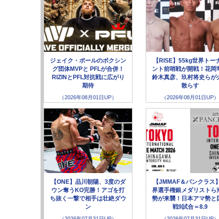
ジェイク・ポールのボクシン
【RISE】55kg世界トー
グ団体MVPと PFLが合併！
ント前哨戦が開戦！花岡
RIZINとPFL対抗戦に広がり
鈴木真彦、玖村将史らが
期待
散らす
（2026年08月01日UP）
（2026年08月01日UP）
【ONE】品川朝陽、3度のダ
【JMMAF＆パンクラス
ウン奪うKO完勝！アゴを打
界選手権銀メダリストら
ち抜く一撃で相手は壮絶ダウ
勢が来襲！日本アマ勢と
ン
戦9試合＝8.9
（2026年07月31日UP）
（2026年07月31日UP）