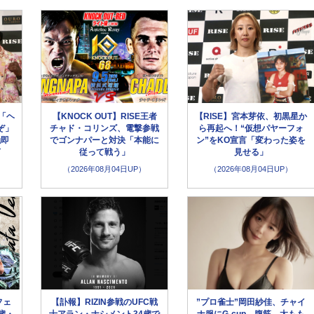
「ヘ
【KNOCK OUT】RISE王者
【RISE】宮本芽依、初黒星か
ぞ」
チャド・コリンズ、電撃参戦
ら再起へ！“仮想パヤーフォ
触即
でゴンナパーと対決「本能に
ン”をKO宣言「変わった姿を
言
従って戦う」
見せる」
（2026年08月04日UP）
（2026年08月04日UP）
フェ
【訃報】RIZIN参戦のUFC戦
”プロ雀士”岡田紗佳、チャイ
歳・
士アラン・ナシメント34歳で
ナ服にG-cup、腹筋、太もも