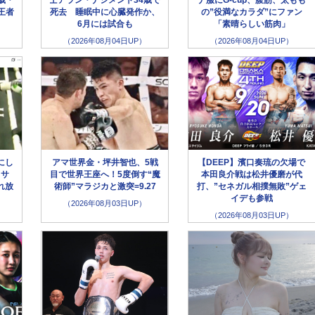
王者
死去 睡眠中に心臓発作か、
の”役満なカラダ”にファン
6月には試合も
「素晴らしい筋肉」
（2026年08月04日UP）
（2026年08月04日UP）
にし
アマ世界金・坪井智也、5戦
【DEEP】濱口奏琉の欠場で
クサ
目で世界王座へ！5度倒す“魔
本田良介戦は松井優磨が代
れ放
術師”マラジカと激突=9.27
打、”セネガル相撲無敗”ゲェ
イデも参戦
（2026年08月03日UP）
（2026年08月03日UP）