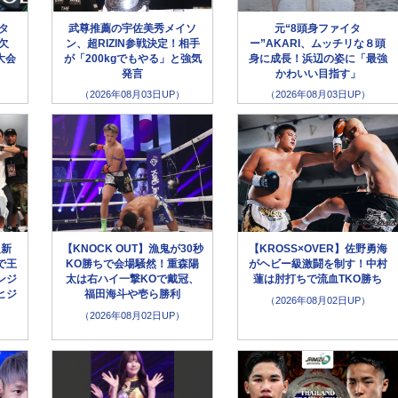
ータ
武尊推薦の宇佐美秀メイソ
元“8頭身ファイタ
欠
ン、超RIZIN参戦決定！相手
ー”AKARI、ムッチリな８頭
大会
が「200kgでもやる」と強気
身に成長！浜辺の姿に「最強
発言
かわいい目指す」
（2026年08月03日UP）
（2026年08月03日UP）
超新
【KNOCK OUT】漁鬼が30秒
【KROSS×OVER】佐野勇海
で王
KO勝ちで会場騒然！重森陽
がヘビー級激闘を制す！中村
ンジ
太は右ハイ一撃KOで戴冠、
蓮は肘打ちで流血TKO勝ち
ヒジ
福田海斗や壱ら勝利
（2026年08月02日UP）
（2026年08月02日UP）