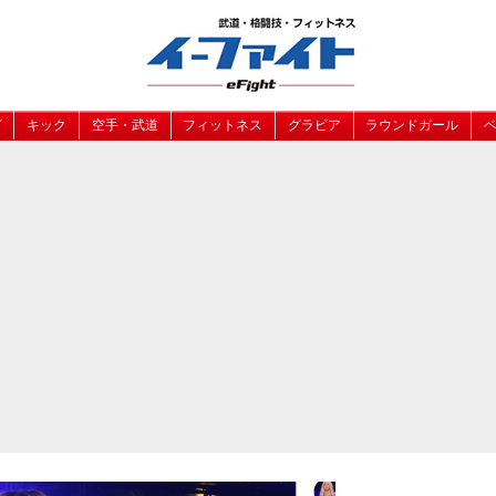
グ
キック
空手・武道
フィットネス
グラビア
ラウンドガール