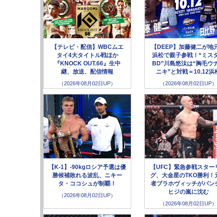
【テレビ・配信】WBCムエ
【DEEP】加藤健二が地
タイ4大タイトル戦ほか
浜松で親子参戦！“ミス
『KNOCK OUT.66』生中
BD”川島悠汰は“胸毛ウ
継、放送、配信情報
ニキ”と対戦＝10.12浜
（2026年08月02日UP）
（2026年08月02日UP）
【K-1】-90kgロシア予選は優
【UFC】緊急参戦スター
勝候補敗れる波乱、ニキー
グ、大金星のTKO勝利！
タ・ココシュが制覇！
者ブラホヴィッチがパン
ヒジの嵐に沈む
（2026年08月02日UP）
（2026年08月02日UP）