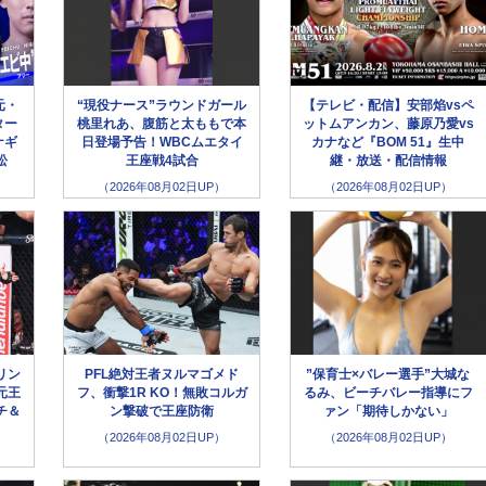
元・
“現役ナース”ラウンドガール
【テレビ・配信】安部焰vsペ
ター
桃里れあ、腹筋と太ももで本
ットムアンカン、藤原乃愛vs
ナギ
日登場予告！WBCムエタイ
カナなど『BOM 51』生中
松
王座戦4試合
継・放送・配信情報
（2026年08月02日UP）
（2026年08月02日UP）
リン
PFL絶対王者ヌルマゴメド
”保育士×バレー選手”大城な
元王
フ、衝撃1R KO！無敗コルガ
るみ、ビーチバレー指導にフ
チ＆
ン撃破で王座防衛
ァン「期待しかない」
（2026年08月02日UP）
（2026年08月02日UP）