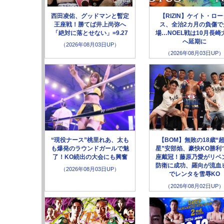
西田凌佑、グッドマンと暫定
【RIZIN】ケイト・ロ
王座戦！勝てば井上尚弥へ
ス、全治2カ月の負傷で
「絶対に落とせない」=9.27
場…NOEL戦は10月長崎
へ延期に
（2026年08月03日UP）
（2026年08月03日UP）
“現役ナース”桃里れあ、太も
【BOM】無敗の18歳“
も爆発のラウンドガールで魅
星”安部焰、豪快KO勝利
了！KO続出の大会にも興奮
座戴冠！藤原乃愛がリベ
防衛に成功、羅向が流血
（2026年08月03日UP）
でレンタを雪辱KO
（2026年08月02日UP）