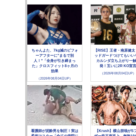
ちゃんよた、7kg減のビフォ
【RISE】王者・南原健太
ーアフターに”まるで別
ッドガードつけてもいい
人！”「全身が引き締まっ
カルンダ立ち上がり一
た」クロスフィット8ヶ月の
発！互いに2R KO宣
効果
（2026年08月04日UP）
（2026年08月04日UP）
看護師が泥酔男を制圧！実は
【Krush】横山朋哉がS
柔術マスター「全ての病院に
ザー級王座返上、無敗19