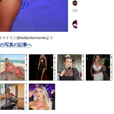
リン@kaitlynbertranddより
の写真の記事へ