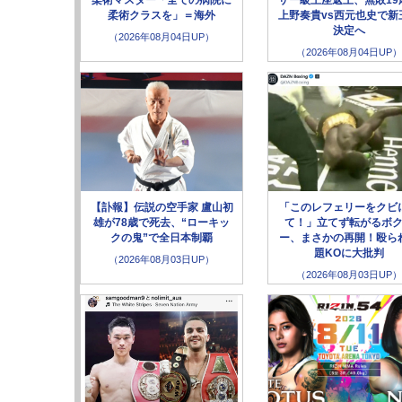
柔術クラスを」＝海外
上野奏貴vs西元也史で新
決定へ
（2026年08月04日UP）
（2026年08月04日UP）
【訃報】伝説の空手家 盧山初
「このレフェリーをクビ
雄が78歳で死去、“ローキッ
て！」立てず転がるボ
クの鬼”で全日本制覇
ー、まさかの再開！殴ら
題KOに大批判
（2026年08月03日UP）
（2026年08月03日UP）