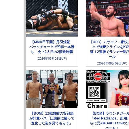
【MMA甲子園】丹羽煌駕、
【UFC】ムサエフ、豪快
バックチョークで逆転一本勝
クで強豪クラインをKO
ち！史上2人目の2階級制覇
破！2連勝でランカー戦
ール
（2026年08月02日UP）
（2026年08月02日UP）
【BOM】12戦無敗の安部焰
【BOM】ラウンドガー
が計量パス「圧倒的に勝って
「Red Radiance」起用
進化した姿を見てもらう」
らに元AKB48 Team8の
バーも！