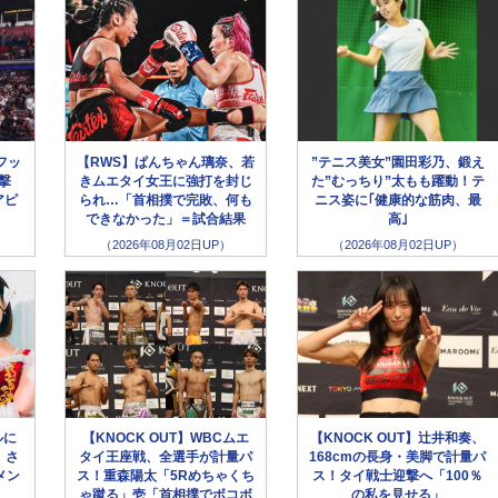
フッ
【RWS】ぱんちゃん璃奈、若
”テニス美女”園田彩乃、鍛え
撃
きムエタイ女王に強打を封じ
た”むっちり”太もも躍動！テ
アピ
られ…「首相撲で完敗、何も
ニス姿に｢健康的な筋肉、最
できなかった」＝試合結果
高｣
（2026年08月02日UP）
（2026年08月02日UP）
ルに
【KNOCK OUT】WBCムエ
【KNOCK OUT】辻井和奏、
、さ
タイ王座戦、全選手が計量パ
168cmの長身・美脚で計量パ
メン
ス！重森陽太「5Rめちゃくち
ス！タイ戦士迎撃へ「100％
ゃ蹴る」壱「首相撲でボコボ
の私を見せる」