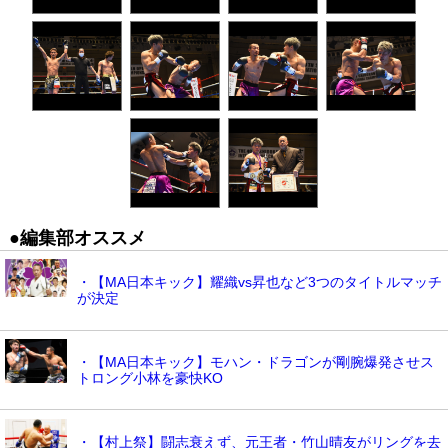
●編集部オススメ
・【MA日本キック】耀織vs昇也など3つのタイトルマッチ
が決定
・【MA日本キック】モハン・ドラゴンが剛腕爆発させス
トロング小林を豪快KO
・【村上祭】闘志衰えず、元王者・竹山晴友がリングを去