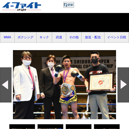
MMA
ボクシング
キック
武道
その他
放送・配信
イベント日程