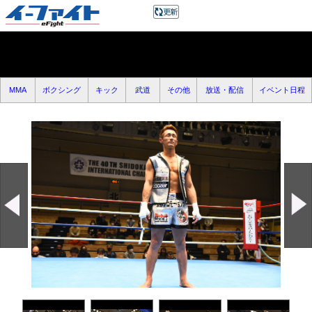
MMA
ボクシング
キック
武道
その他
放送・配信
イベント日程