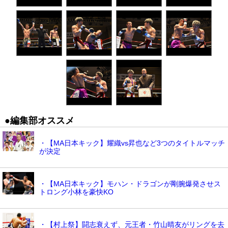
●編集部オススメ
・【MA日本キック】耀織vs昇也など3つのタイトルマッチ
が決定
・【MA日本キック】モハン・ドラゴンが剛腕爆発させス
トロング小林を豪快KO
・【村上祭】闘志衰えず、元王者・竹山晴友がリングを去