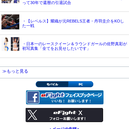
って30年で還暦の引退試合
・【レベルス】耀織が元REBELS王者・丹羽圭介をKOし
た一戦
・日本一のレースクイーン＆ラウンドガールの佐野真彩が
初写真集「全てをお見せしたいです」
≫もっと見る
モバイル
PC
▲ページの先頭へ