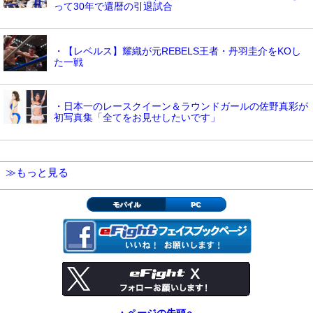
って30年で還暦の引退試合
・【レベルス】耀織が元REBELS王者・丹羽圭介をKOし
た一戦
・日本一のレースクイーン＆ラウンドガールの佐野真彩が
初写真集「全てをお見せしたいです」
≫もっと見る
モバイル
PC
▲ページの先頭へ