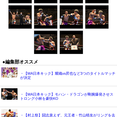
●編集部オススメ
・【MA日本キック】耀織vs昇也など3つのタイトルマッチ
が決定
・【MA日本キック】モハン・ドラゴンが剛腕爆発させス
トロング小林を豪快KO
・【村上祭】闘志衰えず、元王者・竹山晴友がリングを去