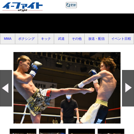
MMA
ボクシング
キック
武道
その他
放送・配信
イベント日程