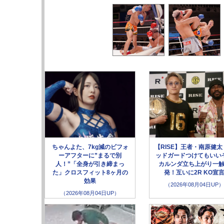
ちゃんよた、7kg減のビフォ
【RISE】王者・南原健太
ーアフターに”まるで別
ッドガードつけてもいい
人！”「全身が引き締まっ
カルンダ立ち上がり一
た」クロスフィット8ヶ月の
発！互いに2R KO宣
効果
（2026年08月04日UP）
（2026年08月04日UP）