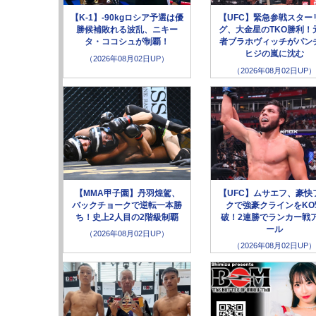
【K-1】-90kgロシア予選は優
【UFC】緊急参戦スター
勝候補敗れる波乱、ニキー
グ、大金星のTKO勝利！
タ・ココシュが制覇！
者ブラホヴィッチがパン
ヒジの嵐に沈む
（2026年08月02日UP）
（2026年08月02日UP）
【MMA甲子園】丹羽煌駕、
【UFC】ムサエフ、豪快
バックチョークで逆転一本勝
クで強豪クラインをKO
ち！史上2人目の2階級制覇
破！2連勝でランカー戦
ール
（2026年08月02日UP）
（2026年08月02日UP）