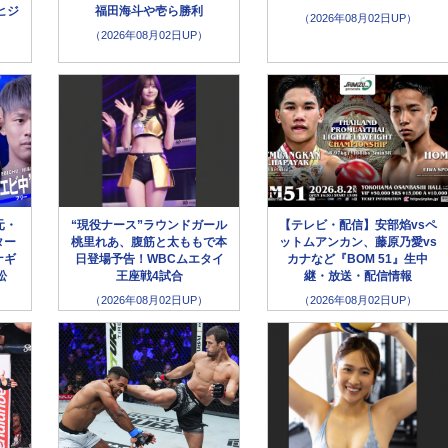
ヒジ
福田海斗や壱ら勝利
（2026年08月02日UP）
（2026年08月02日UP）
元・
“現役ナース”ラウンドガール
【テレビ・配信】安部焰vsペ
ター
桃里れあ、腹筋と太ももで本
ットムアンカン、藤原乃愛vs
ナギ
日登場予告！WBCムエタイ
カナなど『BOM 51』生中
松
王座戦4試合
継・放送・配信情報
（2026年08月02日UP）
（2026年08月02日UP）