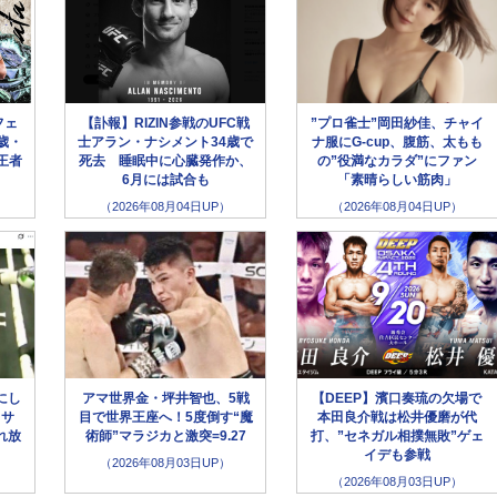
フェ
【訃報】RIZIN参戦のUFC戦
”プロ雀士”岡田紗佳、チャイ
歳・
士アラン・ナシメント34歳で
ナ服にG-cup、腹筋、太もも
王者
死去 睡眠中に心臓発作か、
の”役満なカラダ”にファン
6月には試合も
「素晴らしい筋肉」
（2026年08月04日UP）
（2026年08月04日UP）
にし
アマ世界金・坪井智也、5戦
【DEEP】濱口奏琉の欠場で
クサ
目で世界王座へ！5度倒す“魔
本田良介戦は松井優磨が代
れ放
術師”マラジカと激突=9.27
打、”セネガル相撲無敗”ゲェ
イデも参戦
（2026年08月03日UP）
（2026年08月03日UP）