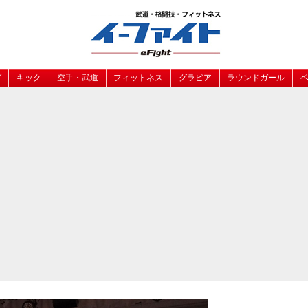
グ
キック
空手・武道
フィットネス
グラビア
ラウンドガール