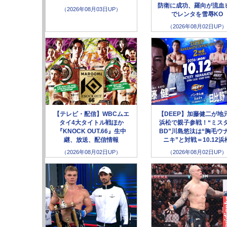
防衛に成功、羅向が流血
（2026年08月03日UP）
でレンタを雪辱KO
（2026年08月02日UP）
【テレビ・配信】WBCムエ
【DEEP】加藤健二が地
タイ4大タイトル戦ほか
浜松で親子参戦！“ミス
『KNOCK OUT.66』生中
BD”川島悠汰は“胸毛ウ
継、放送、配信情報
ニキ”と対戦＝10.12浜
（2026年08月02日UP）
（2026年08月02日UP）