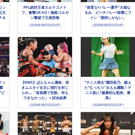
リン
PFL絶対王者ヌルマゴメド
”保育士×バレー選手”大城な
元王
フ、衝撃1R KO！無敗コルガ
るみ、ビーチバレー指導にフ
チ＆
ン撃破で王座防衛
ァン「期待しかない」
（2026年08月02日UP）
（2026年08月02日UP）
フッ
【RWS】ぱんちゃん璃奈、若
”テニス美女”園田彩乃、鍛え
撃
きムエタイ女王に強打を封じ
た”むっちり”太もも躍動！テ
アピ
られ…「首相撲で完敗、何も
ニス姿に｢健康的な筋肉、最
できなかった」＝試合結果
高｣
（2026年08月02日UP）
（2026年08月02日UP）