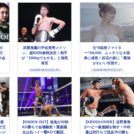
ータ
武尊推薦の宇佐美秀メイソ
元“8頭身ファイタ
欠
ン、超RIZIN参戦決定！相手
ー”AKARI、ムッチリな８頭
大会
が「200kgでもやる」と強気
身に成長！浜辺の姿に「最強
発言
かわいい目指す」
（2026年08月03日UP）
（2026年08月03日UP）
超新
【KNOCK OUT】漁鬼が30秒
【KROSS×OVER】佐野勇海
で王
KO勝ちで会場騒然！重森陽
がヘビー級激闘を制す！中村
ンジ
太は右ハイ一撃KOで戴冠、
蓮は肘打ちで流血TKO勝ち