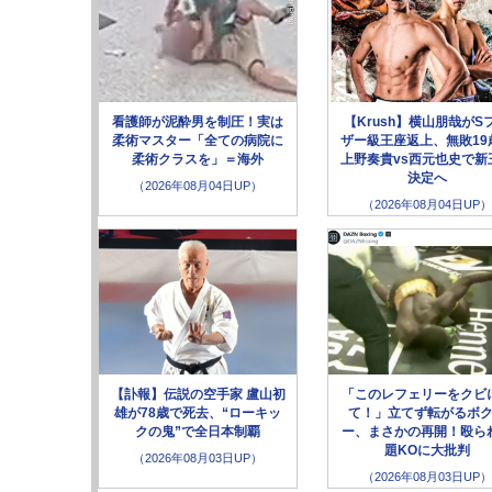
看護師が泥酔男を制圧！実は
【Krush】横山朋哉がS
柔術マスター「全ての病院に
ザー級王座返上、無敗19
柔術クラスを」＝海外
上野奏貴vs西元也史で新
決定へ
（2026年08月04日UP）
（2026年08月04日UP）
【訃報】伝説の空手家 盧山初
「このレフェリーをクビ
雄が78歳で死去、“ローキッ
て！」立てず転がるボ
クの鬼”で全日本制覇
ー、まさかの再開！殴ら
題KOに大批判
（2026年08月03日UP）
（2026年08月03日UP）