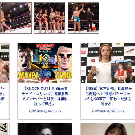
「ヘ
【KNOCK OUT】RISE王者
【RISE】宮本芽依、初黒星か
ぞ」
チャド・コリンズ、電撃参戦
ら再起へ！“仮想パヤーフォ
触即
でゴンナパーと対決「本能に
ン”をKO宣言「変わった姿を
言
従って戦う」
見せる」
（2026年08月04日UP）
（2026年08月04日UP）