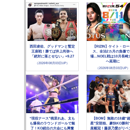
西田凌佑、グッドマンと暫定
【RIZIN】ケイト・ロ
王座戦！勝てば井上尚弥へ
ス、全治2カ月の負傷で
「絶対に落とせない」=9.27
場…NOEL戦は10月長崎
へ延期に
（2026年08月03日UP）
（2026年08月03日UP）
“現役ナース”桃里れあ、太も
【BOM】無敗の18歳“
も爆発のラウンドガールで魅
星”安部焰、豪快KO勝利
了！KO続出の大会にも興奮
座戴冠！藤原乃愛がリベ