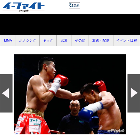
MMA
ボクシング
キック
武道
その他
放送・配信
イベント日程