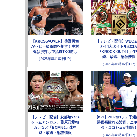
【KROSS×OVER】佐野勇海
【テレビ・配信】WBC
がヘビー級激闘を制す！中村
タイ4大タイトル戦ほ
蓮は肘打ちで流血TKO勝ち
『KNOCK OUT.66』
継、放送、配信情報
（2026年08月02日UP）
（2026年08月02日UP）
【テレビ・配信】安部焰vsペ
【K-1】-90kgロシア予
ットムアンカン、藤原乃愛vs
勝候補敗れる波乱、ニ
カナなど『BOM 51』生中
タ・ココシュが制覇
継・放送・配信情報
（2026年08月02日UP）