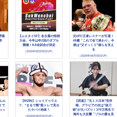
呼吸
【ムエタイSF】名古屋の恒例
元UFC王者レスナーが引退！
勢
大会、今年は年2回のダブル
49歳「これで全て終わり」今
開催！8.8全試合が決定
後は”父そっくり”娘らを支え
る
（2026年08月05日UP）
（2026年08月05日UP）
ムル
【RIZIN】シェイドゥラエ
【武道】”元ミス日本”安井
イで
フ、“まるで熊”筋トレで見せ
南、グラビアの次は”抜刀
わっ
たヤバイ肉体！
術”が大バズり！370万再生で
海外も大反響「ゾロの妻を見
（2026年08月05日UP）