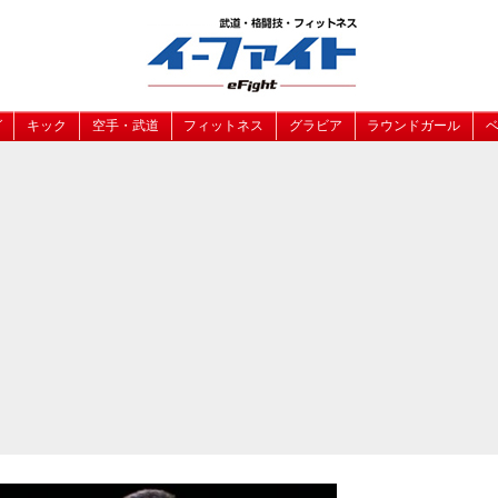
グ
キック
空手・武道
フィットネス
グラビア
ラウンドガール