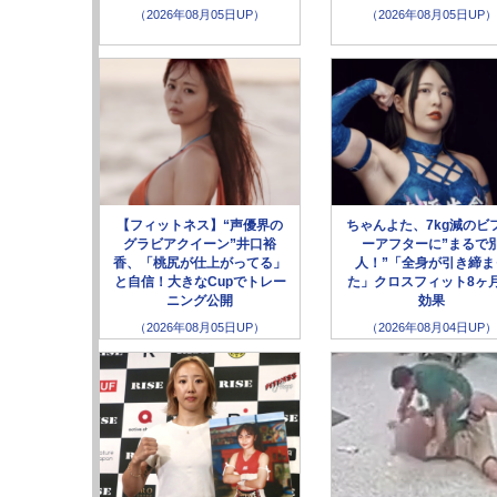
（2026年08月05日UP）
（2026年08月05日UP）
【フィットネス】“声優界の
ちゃんよた、7kg減のビ
グラビアクイーン”井口裕
ーアフターに”まるで
香、「桃尻が仕上がってる」
人！”「全身が引き締ま
と自信！大きなCupでトレー
た」クロスフィット8ヶ
ニング公開
効果
（2026年08月05日UP）
（2026年08月04日UP）