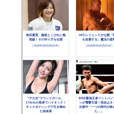
角田夏実、腹筋とくびれに熱
UFCレジェンドが公開「
視線！その作り方を伝授
を改善する」魔法の姿
（2026年08月05日UP）
（2026年08月05日UP）
“デカ女”ラウンドガール、
RISE最強王者ペットパノ
174cmの長身でハイキック！
ンが電撃引退！現在はタ
キックボクシングで引き締め
出家中「一つの時代が終
た肉体美
た…」