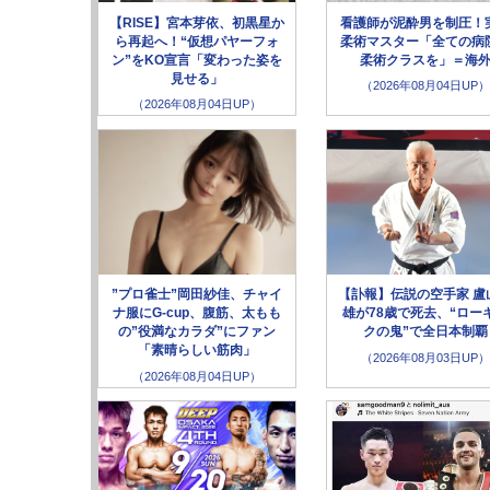
【RISE】宮本芽依、初黒星か
看護師が泥酔男を制圧！
ら再起へ！“仮想パヤーフォ
柔術マスター「全ての病
ン”をKO宣言「変わった姿を
柔術クラスを」＝海
見せる」
（2026年08月04日UP）
（2026年08月04日UP）
”プロ雀士”岡田紗佳、チャイ
【訃報】伝説の空手家 盧
ナ服にG-cup、腹筋、太もも
雄が78歳で死去、“ロー
の”役満なカラダ”にファン
クの鬼”で全日本制覇
「素晴らしい筋肉」
（2026年08月03日UP）
（2026年08月04日UP）