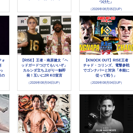
つけた」
（2026年08月05日UP）
フォ
【RISE】王者・南原健太「ヘ
【KNOCK OUT】RISE王者
別
ッドガードつけてもいいぞ」
チャド・コリンズ、電撃参戦
っ
カルンダ立ち上がり一触即
でゴンナパーと対決「本能に
月の
発！互いに2R KO宣言
従って戦う」
（2026年08月04日UP）
（2026年08月04日UP）