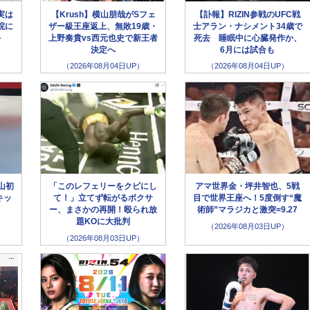
実は
【Krush】横山朋哉がSフェ
【訃報】RIZIN参戦のUFC戦
院に
ザー級王座返上、無敗19歳・
士アラン・ナシメント34歳で
外
上野奏貴vs西元也史で新王者
死去 睡眠中に心臓発作か、
決定へ
6月には試合も
（2026年08月04日UP）
（2026年08月04日UP）
山初
「このレフェリーをクビにし
アマ世界金・坪井智也、5戦
キッ
て！」立てず転がるボクサ
目で世界王座へ！5度倒す“魔
ー、まさかの再開！殴られ放
術師”マラジカと激突=9.27
題KOに大批判
（2026年08月03日UP）
（2026年08月03日UP）