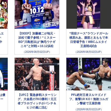
ムエ
【DEEP】加藤健二が地元・
“現役ナース”ラウンドガール
か
浜松で親子参戦！“ミスター
桃里れあ、腹筋と太ももで本
生中
BD”川島悠汰は“胸毛ウナギ
日登場予告！WBCムエタイ
ニキ”と対戦＝10.12浜松
王座戦4試合
（2026年08月02日UP）
（2026年08月02日UP）
選は優
【UFC】緊急参戦スターリン
PFL絶対王者ヌルマゴメド
キー
グ、大金星のTKO勝利！元王
フ、衝撃1R KO！無敗コルガ
！
者ブラホヴィッチがパンチ＆
ン撃破で王座防衛
ヒジの嵐に沈む
（2026年08月02日UP）