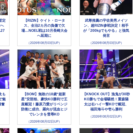
暫定
【RIZIN】ケイト・ロータ
武尊推薦の宇佐美秀メイソ
弥へ
ス、全治2カ月の負傷で欠
ン、超RIZIN参戦決定！相手
27
場…NOEL戦は10月長崎大会
が「200kgでもやる」と強気
へ延期に
発言
（2026年08月03日UP）
（2026年08月03日UP）
太も
【BOM】無敗の18歳“超新
【KNOCK OUT】漁鬼が30秒
で魅
星”安部焰、豪快KO勝利で王
KO勝ちで会場騒然！重森陽
興奮
座戴冠！藤原乃愛がリベンジ
太は右ハイ一撃KOで戴冠、
防衛に成功、羅向が流血ヒジ
福田海斗や壱ら勝利
でレンタを雪辱KO
（2026年08月02日UP）
（2026年08月02日UP）