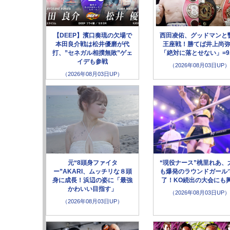
【DEEP】濱口奏琉の欠場で
西田凌佑、グッドマンと
本田良介戦は松井優磨が代
王座戦！勝てば井上尚
打、”セネガル相撲無敗”ゲェ
「絶対に落とせない」=9.
イデも参戦
（2026年08月03日UP）
（2026年08月03日UP）
元“8頭身ファイタ
“現役ナース”桃里れあ、
ー”AKARI、ムッチリな８頭
も爆発のラウンドガール
身に成長！浜辺の姿に「最強
了！KO続出の大会にも
かわいい目指す」
（2026年08月03日UP）
（2026年08月03日UP）