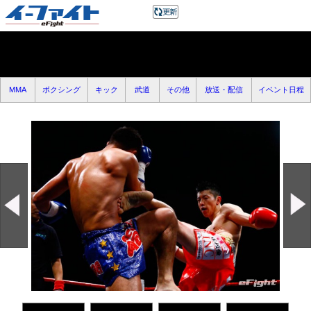
MMA
ボクシング
キック
武道
その他
放送・配信
イベント日程