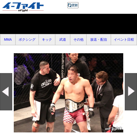
MMA
ボクシング
キック
武道
その他
放送・配信
イベント日程