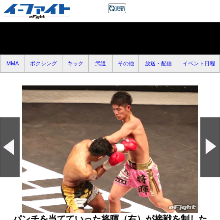
MMA
ボクシング
キック
武道
その他
放送・配信
イベント日程
パンチを当てていった将暉（右）が接戦を制した