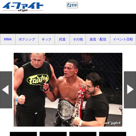
MMA
ボクシング
キック
武道
その他
放送・配信
イベント日程