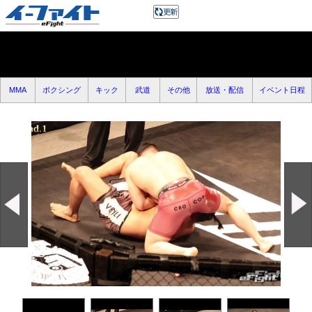
MMA
ボクシング
キック
武道
その他
放送・配信
イベント日程