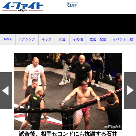
MMA
ボクシング
キック
武道
その他
放送・配信
イベント日程
試合後、相手セコンドにも抗議する石井