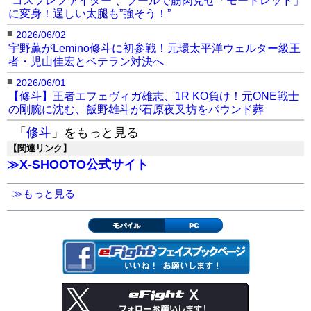
に変身！逞しい太腿も”強そう！”
■
2026/06/02
宇野薫がLemino修斗に初参戦！元環太平洋ウェルター級王
者・児山佳宏とベテラン対決へ
■
2026/06/01
【修斗】王者エフェヴィガ雄志、1R KO負け！元ONE戦士
の剛腕に沈む、飯野雄斗が石原夜叉坊をパウンド葬
「
修斗
」をもっと見る
【関連リンク】
≫X-SHOOTO公式サイト
≫もっと見る
モバイル
PC