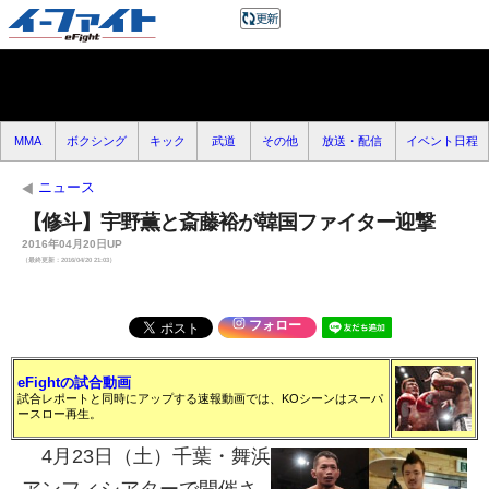
MMA
ボクシング
キック
武道
その他
放送・配信
イベント日程
ニュース
【修斗】宇野薫と斎藤裕が韓国ファイター迎撃
2016年04月20日UP
（最終更新：2016/04/20 21:03）
フォロー
eFightの試合動画
試合レポートと同時にアップする速報動画では、KOシーンはスーパ
ースロー再生。
4月23日（土）千葉・舞浜