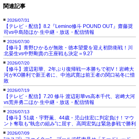
関連記事
■
2026/07/31
【テレビ・配信】8.2『Lemino修斗 POUND OUT』齋藤奨
司vs中島陸ほか 生中継・放送・配信情報
■
2026/07/30
【修斗】青野ひかるが無敗・徳本望愛を迎え初防衛戦！川
北晏生vs中野剛貴の王座戦も決定＝9.27
■
2026/07/20
【修斗】渡辺彩華、2年ぶり復帰戦一本勝ちで初V！岩﨑大
河がKO勝利で新王者に、中池武寛は前王者の関口祐冬に惜
敗
■
2026/07/19
【テレビ・配信】7.20 修斗 渡辺彩華vs高本千代、岩﨑大河
vs荒井勇二ほか 生中継・放送・配信情報
■
2026/07/13
【修斗】51歳・宇野薫、44歳・児山佳宏に判定負け！マウ
ント奪取も“執念の組み”に屈す、高岡宏気は緊急参戦で勝利
■
2026/07/09
“コスプレファイター”、プールで筋肉見せ「モードレッド」